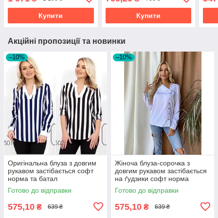
+ батал
Купити
Купити
Акційні пропозиції та новинки
–10%
–10%
Оригінальна блуза з довгим
Жіноча блуза-сорочка з
рукавом застібається софт
довгим рукавом застібається
норма та батал
на ґудзики софт норма
Готово до відправки
Готово до відправки
575,10
575,10
₴
₴
639 ₴
639 ₴