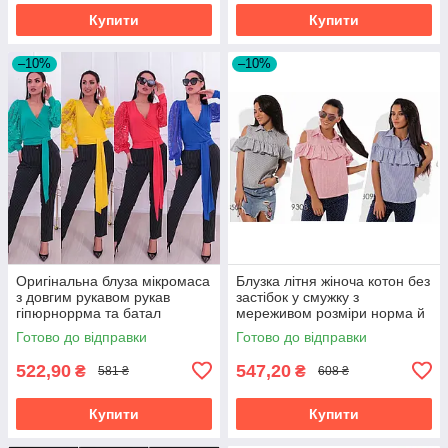
Купити
Купити
–10%
–10%
Оригінальна блуза мікромаса
Блузка літня жіноча котон без
з довгим рукавом рукав
застібок у смужку з
гіпюрноррма та батал
мереживом розміри норма й
батал
Готово до відправки
Готово до відправки
522,90
547,20
₴
₴
581 ₴
608 ₴
Купити
Купити