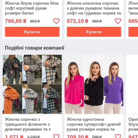
Жіноча блуза сорочка біла
Жіноча класична сорочка
Літн
софт короткий рукав
з довгим рукавом тканина
вели
розміри батал
софт на гудзиках норма та
"виш
батал
рук
766,80
872,10
685
₴
₴
852 ₴
969 ₴
Купити
Купити
Подібні товари компанії
Жіноча сорочка з
Жіноча однотонна
Ориг
турецького фланеля з
сорочка суперсофт довгий
блуз
довгими рукавами та з
рукав розміри норма та
розм
гудзиками розміри норма
батал
1 071
709,20
947
₴
₴
1 190 ₴
788 ₴