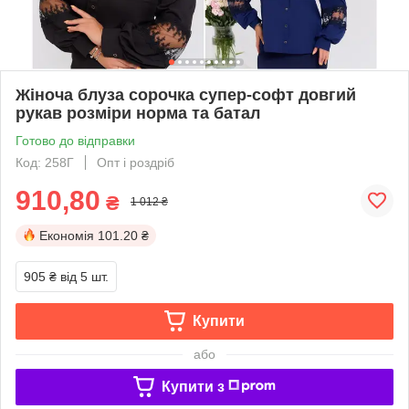
Жіноча блуза сорочка супер-софт довгий
рукав розміри норма та батал
Готово до відправки
Код: 258Г
Опт і роздріб
910,80
₴
1 012 ₴
Економія
101.20 ₴
905 ₴
від 5 шт.
Купити
або
Купити з