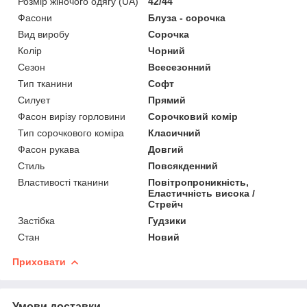
Розмір жіночого одягу (UA)
42/44
Фасони
Блуза - сорочка
Вид виробу
Сорочка
Колір
Чорний
Сезон
Всесезонний
Тип тканини
Софт
Силует
Прямий
Фасон вирізу горловини
Сорочковий комір
Тип сорочкового коміра
Класичний
Фасон рукава
Довгий
Стиль
Повсякденний
Властивості тканини
Повітропроникність,
Еластичність висока /
Стрейч
Застібка
Гудзики
Стан
Новий
Приховати
Умови доставки