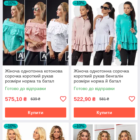
–10%
–10%
Жіноча однотонна котонова
Жіноча однотонна сорочка
сорочка короткий рукав
короткий рукав бенгалін
розміри норма та батал
розміри норма й батал
Готово до відправки
Готово до відправки
575,10
522,90
₴
₴
639 ₴
581 ₴
Купити
Купити
–10%
–10%