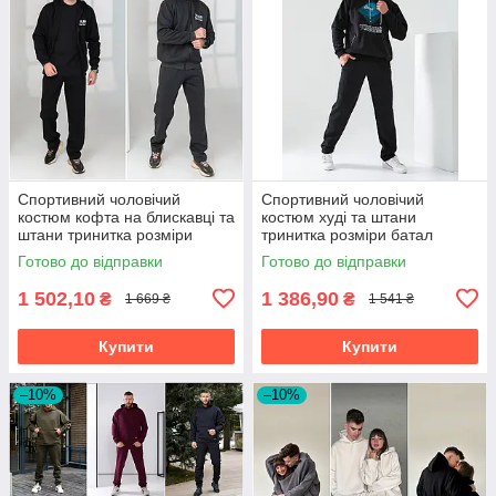
Спортивний чоловічий
Спортивний чоловічий
костюм кофта на блискавці та
костюм худі та штани
штани тринитка розміри
тринитка розміри батал
батал на великий зірсист
Готово до відправки
Готово до відправки
1 502,10
1 386,90
₴
₴
1 669 ₴
1 541 ₴
Купити
Купити
–10%
–10%