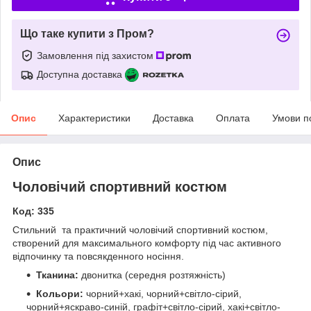
Що таке купити з Пром?
Замовлення під захистом
Доступна доставка
Опис
Характеристики
Доставка
Оплата
Умови п
Опис
Чоловічий спортивний костюм
Код: 335
Стильний та практичний чоловічий спортивний костюм,
створений для максимального комфорту під час активного
відпочинку та повсякденного носіння.
Тканина:
двонитка (середня розтяжність)
Кольори:
чорний+хакі, чорний+світло-сірий,
чорний+яскраво-синій, графіт+світло-сірий, хакі+світло-