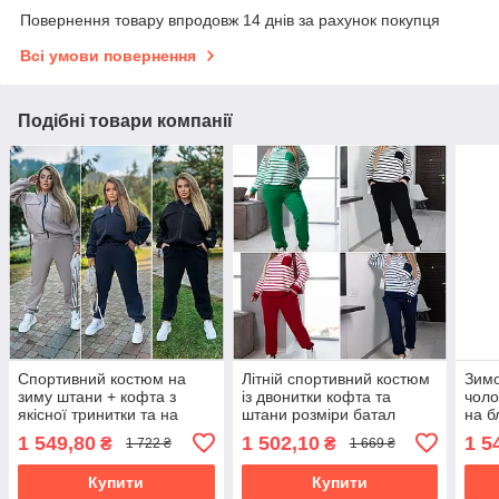
Повернення товару впродовж 14 днів за рахунок покупця
Всі умови повернення
Подібні товари компанії
Спортивний костюм на
Літній спортивний костюм
Зимо
зиму штани + кофта з
із двонитки кофта та
чоло
якісної тринитки та на
штани розміри батал
на б
синтепоні 100 розміри
трин
1 549,80
1 502,10
1 5
₴
₴
1 722 ₴
1 669 ₴
великі
розм
Купити
Купити