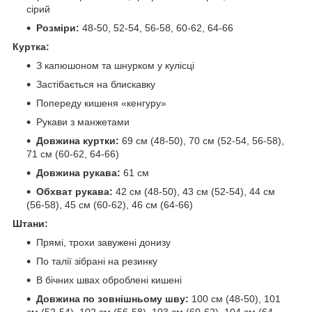
сірий
Розміри:
48-50, 52-54, 56-58, 60-62, 64-66
Куртка:
З капюшоном та шнурком у кулісці
Застібається на блискавку
Попереду кишеня «кенгуру»
Рукави з манжетами
Довжина куртки:
69 см (48-50), 70 см (52-54, 56-58),
71 см (60-62, 64-66)
Довжина рукава:
61 см
Обхват рукава:
42 см (48-50), 43 см (52-54), 44 см
(56-58), 45 см (60-62), 46 см (64-66)
Штани:
Прямі, трохи завужені донизу
По талії зібрані на резинку
В бічних швах оброблені кишені
Довжина по зовнішньому шву:
100 см (48-50), 101