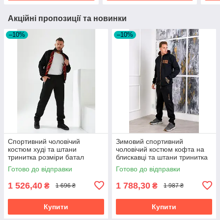
Акційні пропозиції та новинки
–10%
–10%
Спортивний чоловічий
Зимовий спортивний
костюм худі та штани
чоловічий костюм кофта на
тринитка розміри батал
блискавці та штани тринитка
з начосом розміри батал
Готово до відправки
Готово до відправки
1 526,40
1 788,30
₴
₴
1 696 ₴
1 987 ₴
Купити
Купити