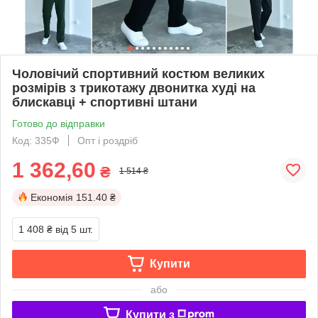
Чоловічий спортивний костюм великих
розмірів з трикотажу двонитка худі на
блискавці + спортивні штани
Готово до відправки
Код: 335Ф
Опт і роздріб
1 362,60
₴
1 514 ₴
Економія
151.40 ₴
1 408 ₴
від 5 шт.
Купити
або
Купити з