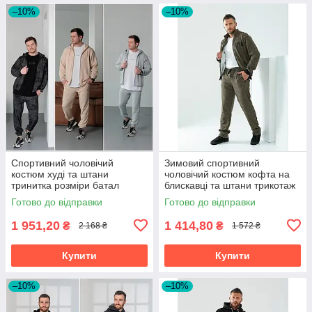
–10%
–10%
Спортивний чоловічий
Зимовий спортивний
костюм худі та штани
чоловічий костюм кофта на
тринитка розміри батал
блискавці та штани трикотаж
на хутрі розміри батал
Готово до відправки
Готово до відправки
1 951,20
1 414,80
₴
₴
2 168 ₴
1 572 ₴
Купити
Купити
–10%
–10%