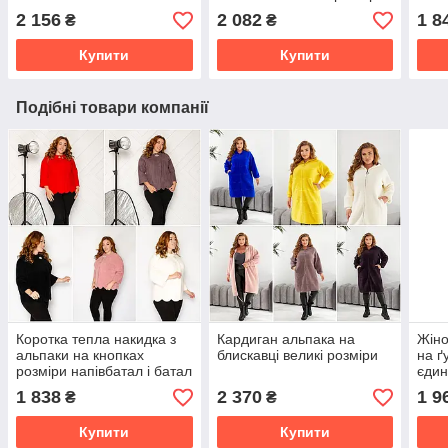
напі
2 156
2 082
1 8
₴
₴
Купити
Купити
Подібні товари компанії
Коротка тепла накидка з
Кардиган альпака на
Жіно
альпаки на кнопках
блискавці великі розміри
на ґ
розміри напівбатал і батал
єдин
1 838
2 370
1 9
₴
₴
Купити
Купити