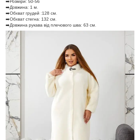
➡️Розміри: 50-56
➡️Довжина: 1 м.
➡️Обхват грудей :128 см.
➡️Обхват стегна: 132 см.
➡️Довжина рукава від плечового шва: 63 см.