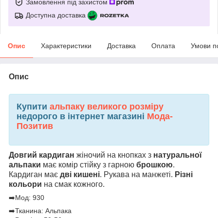
Замовлення під захистом
Доступна доставка
Опис
Характеристики
Доставка
Оплата
Умови п
Опис
Купити
альпаку великого розміру
недорого в інтернет магазині
Мода-
Позитив
Довгий кардиган
жіночий на кнопках з
натуральної
альпаки
має комір стійку з гарною
брошкою
.
Кардиган має
дві
кишені
. Рукава на манжеті.
Різні
кольори
на смак кожного.
➡️Мод: 930
➡️Тканина: Альпака