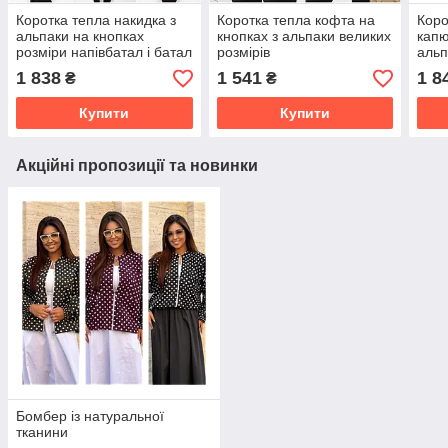
Коротка тепла накидка з
Коротка тепла кофта на
Коро
альпаки на кнопках
кнопках з альпаки великих
капю
розміри напівбатал і батал
розмірів
альп
напі
1 838
1 541
1 8
₴
₴
Купити
Купити
Акційні пропозиції та новинки
Бомбер із натуральної
тканини