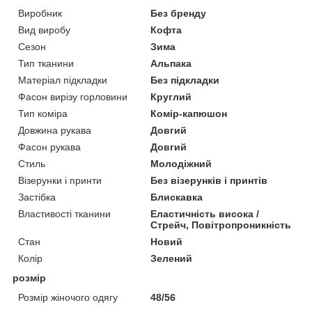
Виробник
Без бренду
Вид виробу
Кофта
Сезон
Зима
Тип тканини
Альпака
Матеріал підкладки
Без підкладки
Фасон вирізу горловини
Круглий
Тип коміра
Комір-капюшон
Довжина рукава
Довгий
Фасон рукава
Довгий
Стиль
Молодіжний
Візерунки і принти
Без візерунків і принтів
Застібка
Блискавка
Властивості тканини
Еластичність висока /
Стрейч, Повітропроникність
Стан
Новий
Колір
Зелений
розмір
Розмір жіночого одягу
48/56