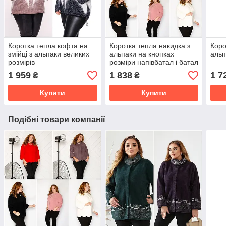
Коротка тепла кофта на
Коротка тепла накидка з
Коро
змійці з альпаки великих
альпаки на кнопках
альп
розмірів
розміри напівбатал і батал
1 959
1 838
1 7
₴
₴
Купити
Купити
Подібні товари компанії