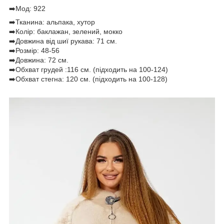
➡️Мод: 922
➡️Тканина: альпака, хутор
➡️Колір: баклажан, зелений, мокко
➡️Довжина від шиї рукава: 71 см.
➡️Розмір: 48-56
➡️Довжина: 72 см.
➡️Обхват грудей :116 см. (підходить на 100-124)
➡️Обхват стегна: 120 см. (підходить на 100-128)