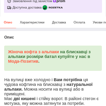
Замовлення під захистом
Доступна доставка
Опис
Характеристики
Доставка
Оплата
Умови п
Опис
Жіноча кофта з альпаки
на блискавці з
альпаки розміри батал купуйте у нас в
Мода-Позитив
.
На вулиці вже холодно і
Вам потрібна
ця
чудова кофтина на блискавці з
натуральної
альпаки.
Можна носити на вулиці або в
приміщені.
Має
дві кишені
і стійку ворот. В районі стегон є
мотузка, яку можна затянути за потреби.