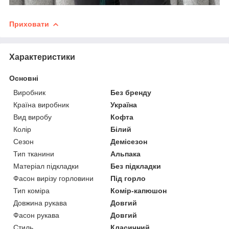
Приховати
Характеристики
Основні
Виробник
Без бренду
Країна виробник
Україна
Вид виробу
Кофта
Колір
Білий
Сезон
Демісезон
Тип тканини
Альпака
Матеріал підкладки
Без підкладки
Фасон вирізу горловини
Під горло
Тип коміра
Комір-капюшон
Довжина рукава
Довгий
Фасон рукава
Довгий
Стиль
Класичний