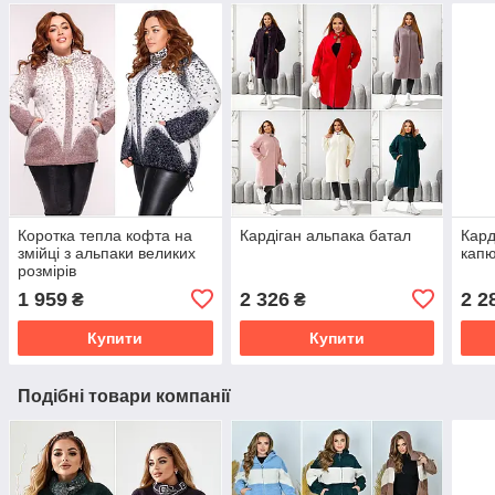
Коротка тепла кофта на
Кардіган альпака батал
Кард
змійці з альпаки великих
кап
розмірів
1 959
2 326
2 2
₴
₴
Купити
Купити
Подібні товари компанії