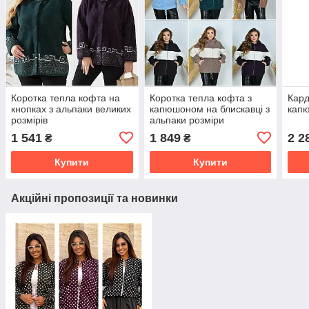
Коротка тепла кофта на
Коротка тепла кофта з
Кард
кнопках з альпаки великих
капюшоном на блискавці з
кап
розмірів
альпаки розміри
напівбатал
1 541
1 849
2 2
₴
₴
Купити
Купити
Акційні пропозиції та новинки