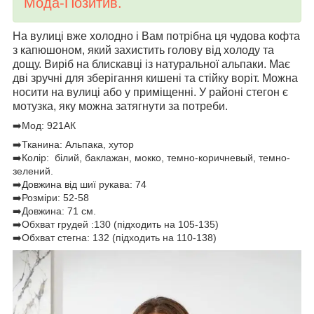
Мода-Позитив.
На вулиці вже холодно і Вам потрібна ця чудова кофта
з капюшоном, який захистить голову від холоду та
дощу. Виріб на блискавці із натуральної альпаки. Має
дві зручні для зберігання кишені та стійку воріт. Можна
носити на вулиці або у приміщенні. У районі стегон є
мотузка, яку можна затягнути за потреби.
➡️Мод: 921АК
➡️Тканина: Альпака, хутор
➡️Колір: білий, баклажан, мокко, темно-коричневый, темно-
зелений.
➡️Довжина від шиї рукава: 74
➡️Розміри: 52-58
➡️Довжина: 71 см.
➡️Обхват грудей :130 (підходить на 105-135)
➡️Обхват стегна: 132 (підходить на 110-138)