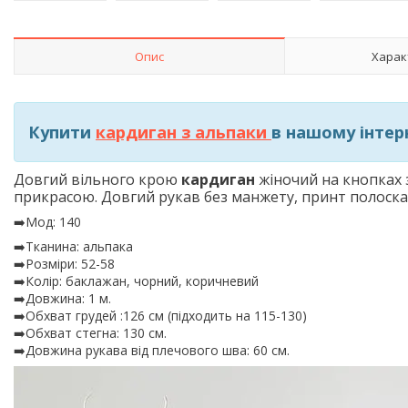
Опис
Харак
Купити
кардиган з альпаки
в нашому інтер
Довгий вільного крою
кардиган
жіночий на кнопках 
прикрасою. Довгий рукав без манжету, принт полоска.
➡️Мод: 140
➡️Тканина: альпака
➡️Розміри: 52-58
➡️Колір: баклажан, чорний, коричневий
➡️Довжина: 1 м.
➡️Обхват грудей :126 см (підходить на 115-130)
➡️Обхват стегна: 130 см.
➡️Довжина рукава від плечового шва: 60 см.