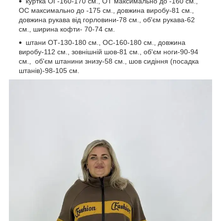
куртка ОГ-160-170 см., ОТ максимально до -160 см.,
ОС максимально до -175 см., довжина виробу-81 см.,
довжина рукава від горловини-78 см., об'єм рукава-62
см., ширина кофти- 70-74 см.
штани ОТ-130-180 см., ОС-160-180 см., довжина
виробу-112 см., зовнішній шов-81 см., об'єм ноги-90-94
см., об'єм штанини знизу-58 см., шов сидіння (посадка
штанів)-98-105 см.