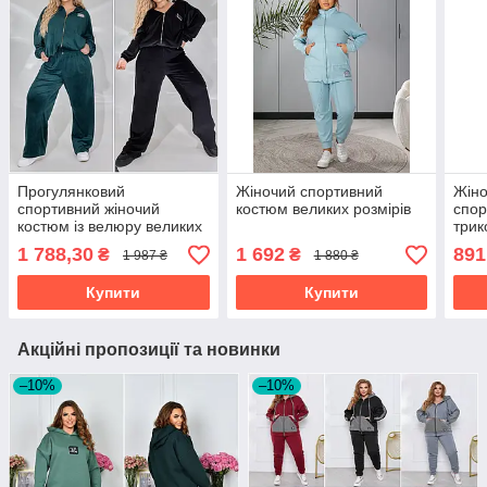
Прогулянковий
Жіночий спортивний
Жіно
спортивний жіночий
костюм великих розмірів
спор
костюм із велюру великих
трик
розмірів
начо
1 788,30
1 692
891
₴
₴
1 987 ₴
1 880 ₴
Купити
Купити
Акційні пропозиції та новинки
–10%
–10%