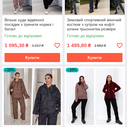
Вільне худи відмінної
Зимовий спортивний жіночий
посадки з тринити норма і
костюм з хутром на кофті
батал
штани трьохнитка розміри
батал
Готово до відправки
Готово до відправки
1 095,30
1 495,80
₴
₴
1 217 ₴
1 662 ₴
Купити
Купити
–10%
–10%