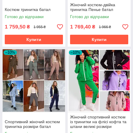
Жіночий костюм-двійка
Костюм тринитка батал
тринитка Пенье батал
Готово до відправки
Готово до відправки
1 759,50
1 769,40
₴
₴
1 955 ₴
1 966 ₴
Купити
Купити
–10%
–10%
Жіночий спортивний костюм
Спортивний жіночий костюм
із тринитки на флісі кофта та
тринитка розміри батал
штани великі розміри