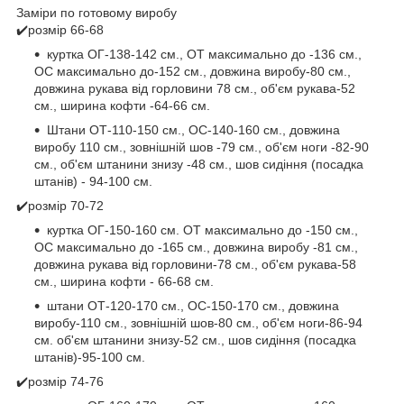
Заміри по готовому виробу
✔️розмір 66-68
куртка ОГ-138-142 см., ОТ максимально до -136 см.,
ОС максимально до-152 см., довжина виробу-80 см.,
довжина рукава від горловини 78 см., об'єм рукава-52
см., ширина кофти -64-66 см.
Штани ОТ-110-150 см., ОС-140-160 см., довжина
виробу 110 см., зовнішній шов -79 см., об'єм ноги -82-90
см., об'єм штанини знизу -48 см., шов сидіння (посадка
штанів) - 94-100 см.
✔️розмір 70-72
куртка ОГ-150-160 см. ОТ максимально до -150 см.,
ОС максимально до -165 см., довжина виробу -81 см.,
довжина рукава від горловини-78 см., об'єм рукава-58
см., ширина кофти - 66-68 см.
штани ОТ-120-170 см., ОС-150-170 см., довжина
виробу-110 см., зовнішній шов-80 см., об'єм ноги-86-94
см. об'єм штанини знизу-52 см., шов сидіння (посадка
штанів)-95-100 см.
✔️розмір 74-76