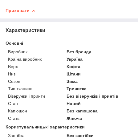
Приховати
Характеристики
Основні
Виробник
Без бренду
Країна виробник
Україна
Верх
Кофта
Низ
Штани
Сезон
Зима
Тип тканини
Тринитка
Візерунки і принти
Без візерунків і принтів
Стан
Новий
Капюшон
Без капюшона
Стать
Жіноча
Користувальницькі характеристики
Застібка
Без застібки