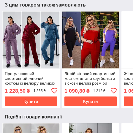
З цим товаром також замовляють
Прогулянковий
Літній жіночий спортивний
Жіно
спортивний жіночий
костюм штани футболка з
кост
костюм із велюру великих
віскози великі розміри
велю
розмірів
розм
1 228,50
1 090,80
1 0
₴
₴
1 365 ₴
1 212 ₴
Купити
Купити
Подібні товари компанії