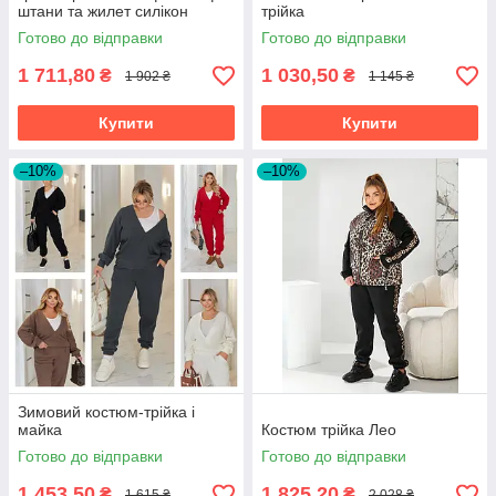
штани та жилет силікон
трійка
напівбатал та батал
Готово до відправки
Готово до відправки
1 711,80
1 030,50
₴
₴
1 902 ₴
1 145 ₴
Купити
Купити
–10%
–10%
Зимовий костюм-трійка і
майка
Костюм трійка Лео
Готово до відправки
Готово до відправки
1 453,50
1 825,20
₴
₴
1 615 ₴
2 028 ₴