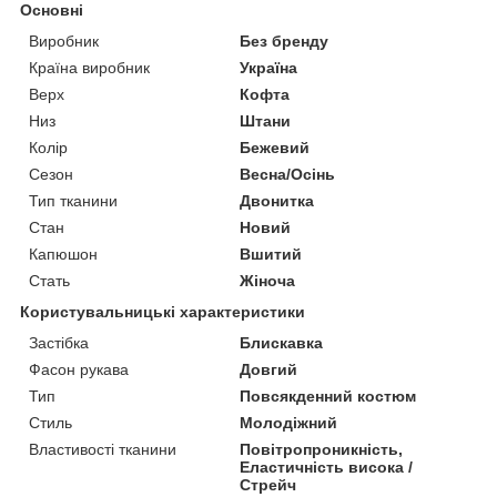
Основні
Виробник
Без бренду
Країна виробник
Україна
Верх
Кофта
Низ
Штани
Колір
Бежевий
Сезон
Весна/Осінь
Тип тканини
Двонитка
Стан
Новий
Капюшон
Вшитий
Стать
Жіноча
Користувальницькі характеристики
Застібка
Блискавка
Фасон рукава
Довгий
Тип
Повсякденний костюм
Стиль
Молодіжний
Властивості тканини
Повітропроникність,
Еластичність висока /
Стрейч