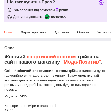
Що таке купити з Пром?
Замовлення під захистом
Доступна доставка
Опис
Характеристики
Доставка
Оплата
Умови п
Опис
Жіночий
спортивний костюм
трійка на
сайті нашого магазину
"Moдa-Позитив"
.
Осінній
жіночий спортивний костюм
трійка з жилетом дуже
гармонійно виглядають один з одним. Також
спортивний
костюм для жінок
можна вдало комбінувати з іншими
речами у гардеробі і ви кожен день будете виглядати по
новому.
Модель: 749VL
Кольори та розміри в наявності:
42-44: