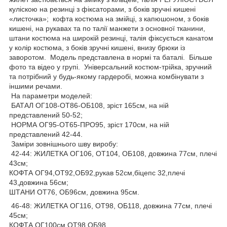
куліскою на резинці з фіксаторами, з боків зручні кишені
«листочка»; кофта костюма на змійці, з капюшоном, з боків
кишені, на рукавах та по талії манжети з основної тканини,
штани костюма на широкій резинці, талія фіксується канатом
у колір костюма, з боків зручні кишені, внизу брюки із
заворотом. Модель представлена ​​в нормі та баталі. Більше
фото та відео у групі. Універсальний костюм-трійка, зручний
та потрібний у будь-якому гардеробі, можна комбінувати з
іншими речами.
На параметри моделей:
БАТАЛ ОГ108-ОТ86-ОБ108, зріст 165см, на ній
представлений 50-52;
НОРМА ОГ95-ОТ65-ПРО95, зріст 170см, на ній
представлений 42-44.
Заміри зовнішнього шву виробу:
42-44: ЖИЛЕТКА ОГ106, ОТ104, ОБ108, довжина 77см, плечі
43см;
КОФТА ОГ94,ОТ92,ОБ92,рукав 52см,біцепс 32,плечі
43,довжина 56см;
ШТАНИ ОТ76, ОБ96см, довжина 95см.
46-48: ЖИЛЕТКА ОГ116, ОТ98, ОБ118, довжина 77см, плечі
45см;
КОФТА ОГ100см,ОТ98,ОБ98,