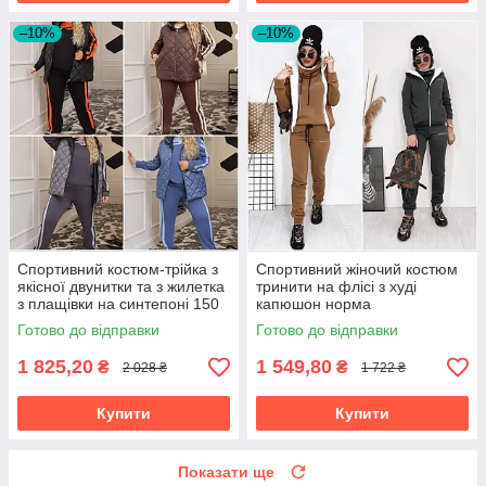
–10%
–10%
Спортивний костюм-трійка з
Спортивний жіночий костюм
якісної двунитки та з жилетка
тринити на флісі з худі
з плащівки на синтепоні 150
капюшон норма
розміри великі
Готово до відправки
Готово до відправки
1 825,20
1 549,80
₴
₴
2 028 ₴
1 722 ₴
Купити
Купити
Показати ще