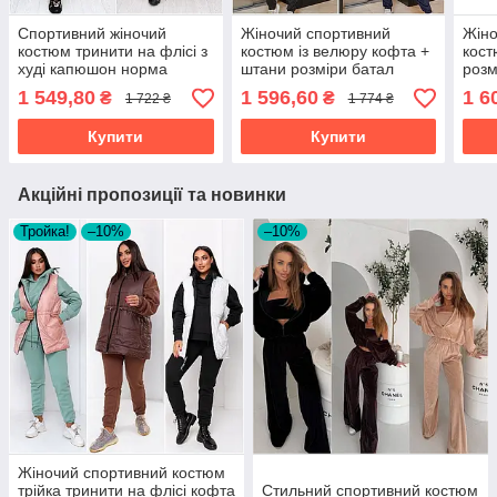
Спортивний жіночий
Жіночий спортивний
Жіно
костюм тринити на флісі з
костюм із велюру кофта +
кост
худі капюшон норма
штани розміри батал
розм
1 549,80
1 596,60
1 6
₴
₴
1 722 ₴
1 774 ₴
Купити
Купити
Акційні пропозиції та новинки
Тройка!
–10%
–10%
Жіночий спортивний костюм
трійка тринити на флісі кофта
Стильний спортивний костюм