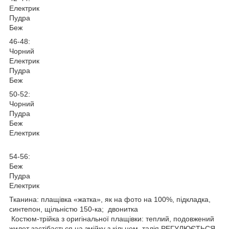
Електрик
Пудра
Беж
46-48:
Чорний
Електрик
Пудра
Беж
50-52:
Чорний
Пудра
Беж
Електрик
54-56:
Беж
Пудра
Електрик
Тканина: плащівка «жатка», як на фото на 100%, підкладка,
синтепон, щільністю 150-ка; двонитка
Костюм-трійка з оригінальної плащівки: теплий, подовжений
жилет застібається на змійку з кільцем, талія РЕГУЛЮЄТЬСЯ