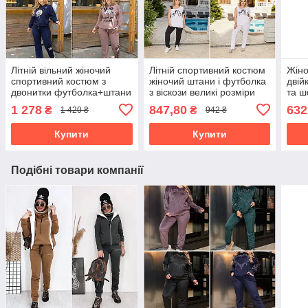
Літній вільний жіночий
Літній спортивний костюм
Жіно
спортивний костюм з
жіночий штани і футболка
двій
двонитки футболка+штани
з віскози великі розміри
та ш
великі розміри
1 278
847,80
632
₴
₴
1 420 ₴
942 ₴
Купити
Купити
Подібні товари компанії