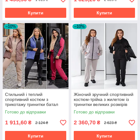
Купити
Купити
–10%
–10%
Стильний і теплий
Жіночий зручний спортивний
спортивний костюм з
костюм-трійка з жилетом із
трикотажу тринитки батал
тринитки великих розмірів
Готово до відправки
Готово до відправки
1 911,60
2 360,70
₴
₴
2 124 ₴
2 623 ₴
Купити
Купити