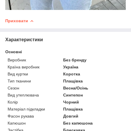
Приховати
Характеристики
Основні
Виробник
Без бренду
Країна виробник
Україна
Вид куртки
Коротка
Тип тканини
Плащівка
Сезон
Весна/Осінь
Вид утеплювача
Синтепон
Колір
Чорний
Матеріал підкладки
Плащівка
Фасон рукава
Довгий
Капюшон
Без капюшона
Застібка
Блискавка