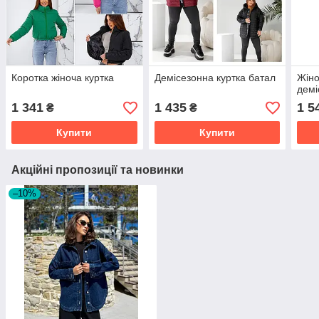
Коротка жіноча куртка
Демісезонна куртка батал
Жіно
демі
1 341
1 435
1 5
₴
₴
Купити
Купити
Акційні пропозиції та новинки
–10%