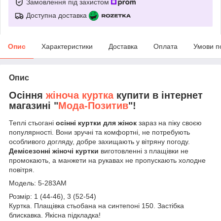
Замовлення під захистом
Доступна доставка
Опис
Характеристики
Доставка
Оплата
Умови п
Опис
Осіння
жіноча куртка
купити в інтернет
магазині "
Мода-Позитив
"!
Теплі стьогані
осінні куртки для жінок
зараз на піку своєю
популярності. Вони зручні та комфортні, не потребують
особливого догляду, добре захищають у вітряну погоду.
Демісезонні жіночі куртки
виготовленні з плащівки не
промокають, а манжети на рукавах не пропускають холодне
повітря.
Модель: 5-283АМ
Розмір: 1 (44-46), 3 (52-54)
Куртка. Плащівка стьобана на синтепоні 150. Застібка
блискавка. Якісна підкладка!