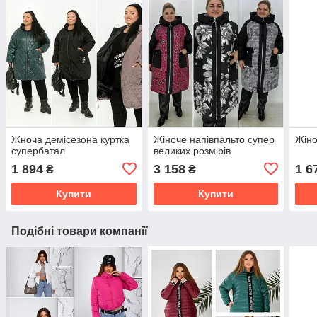
Жноча демісезона куртка
Жіноче напівпальто супер
Жіно
супербатал
великих розмірів
1 894
3 158
1 6
₴
₴
Купити
Купити
Подібні товари компанії