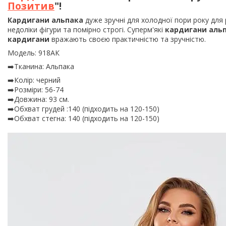
Позитив
"!
Кардигани альпака
дуже зручні для холодної пори року для 
недоліки фігури та помірно строгі. Суперм'які
кардигани аль
кардигани
вражають своєю практичністю та зручністю.
Модель: 918АК
➡️Тканина: Альпака
➡️Колір: черний
➡️Розміри: 56-74
➡️Довжина: 93 см.
➡️Обхват грудей :140 (підходить на 120-150)
➡️Обхват стегна: 140 (підходить на 120-150)