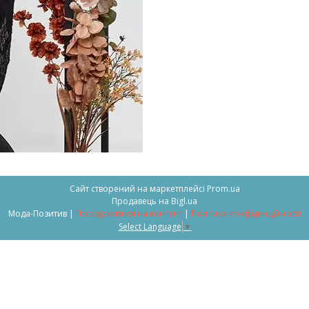
Сайт створений на маркетплейсі
Prom.ua
Продавець на Bigl.ua
Мода-Позитив |
Поскаржитися на контент
|
Політика конфіденційності
Select Language
▼