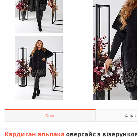
Опис
Харак
Кардиган альпака
оверсайс з візерунко