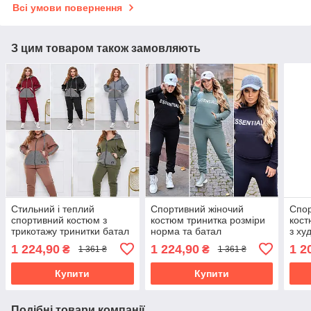
Всі умови повернення
З цим товаром також замовляють
Стильний і теплий
Спортивний жіночий
Спор
спортивний костюм з
костюм тринитка розміри
кост
трикотажу тринитки батал
норма та батал
з ху
1 224,90
1 224,90
1 2
₴
₴
1 361 ₴
1 361 ₴
Купити
Купити
Подібні товари компанії