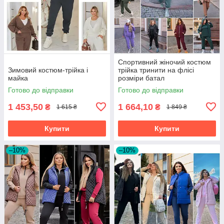
Спортивний жіночий костюм
Зимовий костюм-трійка і
трійка тринити на флісі
майка
розміри батал
Готово до відправки
Готово до відправки
1 453,50
1 664,10
₴
₴
1 615 ₴
1 849 ₴
Купити
Купити
–10%
–10%