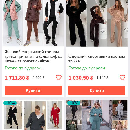
Жіночий спортивний костюм
трійка тринити на флісі кофта
Стильний спортивний костюм
штани та жилет силікон
трійка
напівбатал та батал
Готово до відправки
Готово до відправки
1 711,80
1 030,50
₴
₴
1 902 ₴
1 145 ₴
Купити
Купити
–10%
–10%