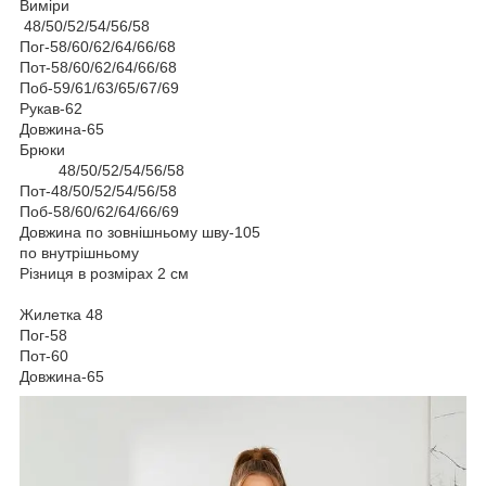
Виміри
48/50/52/54/56/58
Пог-58/60/62/64/66/68
Пот-58/60/62/64/66/68
Поб-59/61/63/65/67/69
Рукав-62
Довжина-65
Брюки
48/50/52/54/56/58
Пот-48/50/52/54/56/58
Поб-58/60/62/64/66/69
Довжина по зовнішньому шву-105
по внутрішньому
Різниця в розмірах 2 см
Жилетка 48
Пог-58
Пот-60
Довжина-65