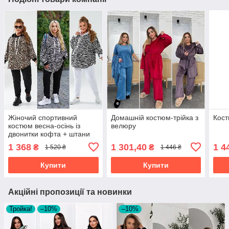
Жіночий спортивний
Домашній костюм-трійка з
Кост
костюм весна-осінь із
велюру
двонитки кофта + штани
зебра та лео розміри
1 368
1 301,40
1 4
₴
₴
1 520 ₴
1 446 ₴
батал
Купити
Купити
Акційні пропозиції та новинки
Тройка!
–10%
–10%