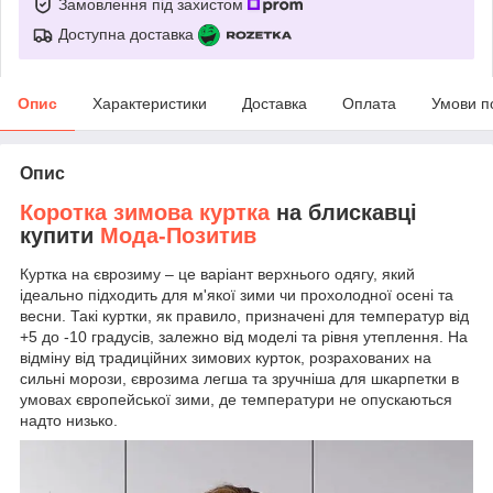
Замовлення під захистом
Доступна доставка
Опис
Характеристики
Доставка
Оплата
Умови п
Опис
Коротка зимова куртка
на блискавці
купити
Мода-Позитив
Куртка на єврозиму – це варіант верхнього одягу, який
ідеально підходить для м'якої зими чи прохолодної осені та
весни. Такі куртки, як правило, призначені для температур від
+5 до -10 градусів, залежно від моделі та рівня утеплення. На
відміну від традиційних зимових курток, розрахованих на
сильні морози, єврозима легша та зручніша для шкарпетки в
умовах європейської зими, де температури не опускаються
надто низько.