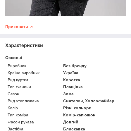
Приховати
Характеристики
Основні
Виробник
Без бренду
Країна виробник
Україна
Вид куртки
Коротка
Тип тканини
Плащівка
Сезон
Зима
Вид утеплювача
Синтепон, Холлофайбер
Колір
Різні кольори
Тип коміра
Комір-капюшон
Фасон рукава
Довгий
Застібка
Блискавка