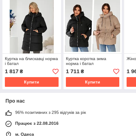
Куртка на блискавці норма
Куртка коротка зима
Жіно
і батал
норма і батал
1 817
1 711
1 9
₴
₴
Купити
Купити
Про нас
96% позитивних з 295 відгуків за рік
Працює з 22.08.2016
м. Одеса