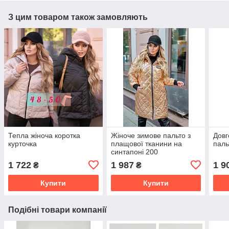
З цим товаром також замовляють
Тепла жіноча коротка
Жіноче зимове пальто з
Довг
курточка
плащової тканини на
паль
синтапоні 200
1 722
1 987
1 9
₴
₴
Купити
Купити
Подібні товари компанії