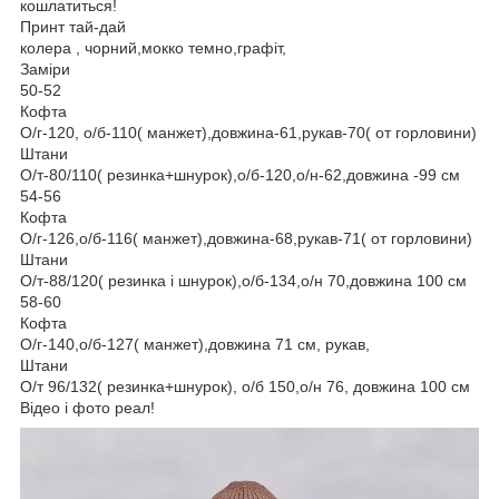
кошлатиться!
Принт тай-дай
колера , чорний,мокко темно,графіт,
Заміри
50-52
Кофта
О/г-120, о/б-110( манжет),довжина-61,рукав-70( от горловини)
Штани
О/т-80/110( резинка+шнурок),о/б-120,о/н-62,довжина -99 см
54-56
Кофта
О/г-126,о/б-116( манжет),довжина-68,рукав-71( от горловини)
Штани
О/т-88/120( резинка і шнурок),о/б-134,о/н 70,довжина 100 см
58-60
Кофта
О/г-140,о/б-127( манжет),довжина 71 см, рукав,
Штани
О/т 96/132( резинка+шнурок), о/б 150,о/н 76, довжина 100 см
Відео і фото реал!