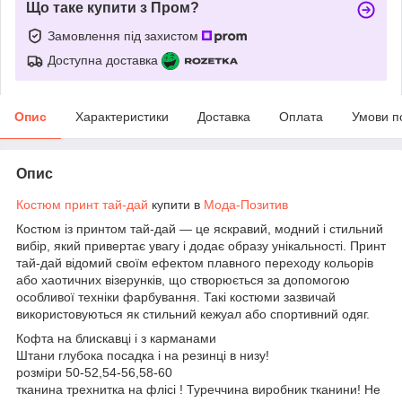
Що таке купити з Пром?
Замовлення під захистом
Доступна доставка
Опис
Характеристики
Доставка
Оплата
Умови п
Опис
Костюм принт тай-дай
купити в
Мода-Позитив
Костюм із принтом тай-дай — це яскравий, модний і стильний
вибір, який привертає увагу і додає образу унікальності. Принт
тай-дай відомий своїм ефектом плавного переходу кольорів
або хаотичних візерунків, що створюється за допомогою
особливої техніки фарбування. Такі костюми зазвичай
використовуються як стильний кежуал або спортивний одяг.
Кофта на блискавці і з карманами
Штани глубока посадка і на резинці в низу!
розміри 50-52,54-56,58-60
тканина трехнитка на флісі ! Туреччина виробник тканини! Не