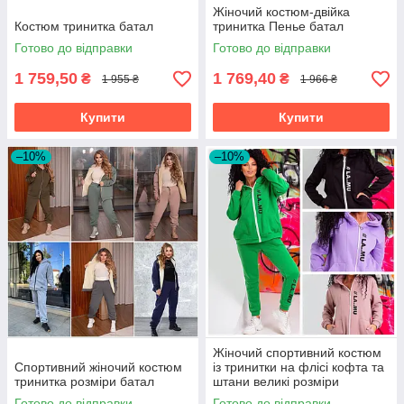
Жіночий костюм-двійка
Костюм тринитка батал
тринитка Пенье батал
Готово до відправки
Готово до відправки
1 759,50
1 769,40
₴
₴
1 955 ₴
1 966 ₴
Купити
Купити
–10%
–10%
Жіночий спортивний костюм
Спортивний жіночий костюм
із тринитки на флісі кофта та
тринитка розміри батал
штани великі розміри
Готово до відправки
Готово до відправки