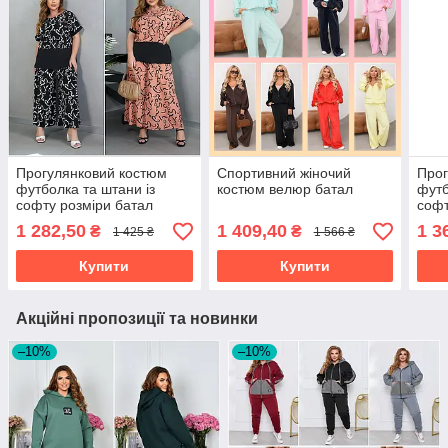
Прогулянковий костюм
Спортивний жіночий
Прог
футболка та штани із
костюм велюр батал
футб
софту розміри батал
софт
1 282,50
1 409,40
1 3
₴
₴
1 425 ₴
1 566 ₴
Купити
Купити
Акційні пропозиції та новинки
–10%
–10%