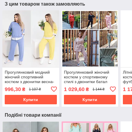
З цим товаром також замовляють
Прогулянковий модний
Прогулянковий жіночий
Літн
жіночий спортивний
костюм у спортивному
кост
костюм з двонитки весна-
стилі з двонитки батал
фут
осінь великі розміри
вели
996,30
1 029,60
1 1
₴
₴
1 107 ₴
1 144 ₴
Купити
Купити
Подібні товари компанії