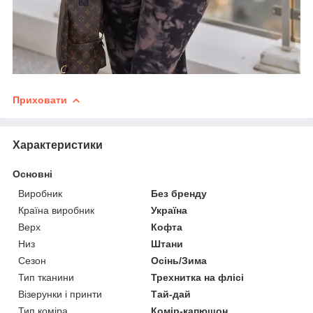
Приховати
Характеристики
Основні
Виробник
Без бренду
Країна виробник
Україна
Верх
Кофта
Низ
Штани
Сезон
Осінь/Зима
Тип тканини
Трехнитка на флісі
Візерунки і принти
Тай-дай
Тип коміра
Комір-капюшон