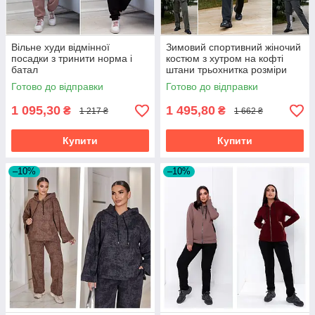
Вільне худи відмінної
Зимовий спортивний жіночий
посадки з тринити норма і
костюм з хутром на кофті
батал
штани трьохнитка розміри
батал
Готово до відправки
Готово до відправки
1 095,30
1 495,80
₴
₴
1 217 ₴
1 662 ₴
Купити
Купити
–10%
–10%