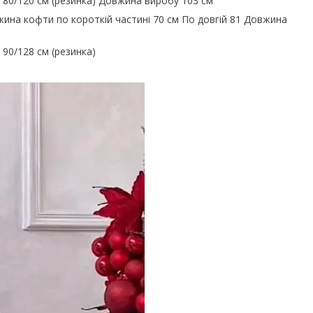
ї 80/120 см (резинка) Довжина виробу 103 см
ина кофти по короткій частині 70 см По довгій 81 Довжина
 90/128 см (резинка)