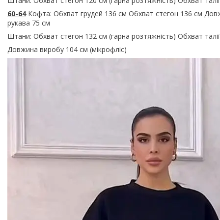
Штани: Обхват стегон 120 см (гарна розтяжність) Обхват талі
60-64
Кофта: Обхват грудей 136 см Обхват стегон 136 см Довж
рукава 75 см
Штани: Обхват стегон 132 см (гарна розтяжність) Обхват талії
Довжина виробу 104 см (мікрофліс)