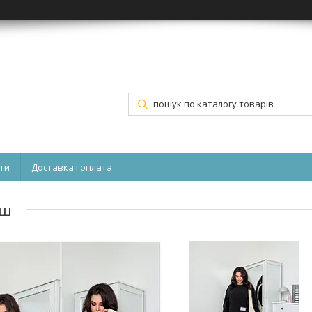
ти
Доставка і оплата
юш