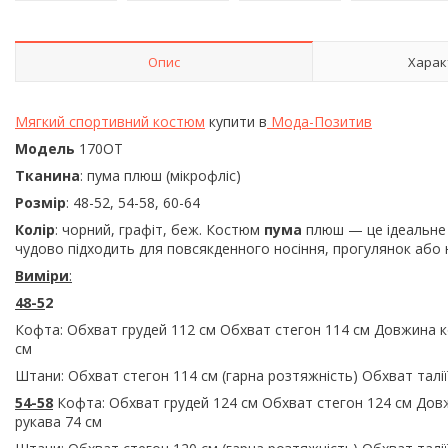
Опис
Харак
Мягкий спортивний костюм
купити в
Мода-Позитив
Модель
170ОТ
Тканина
: пума плюш (мікрофліс)
Розмір
: 48-52, 54-58, 60-64
Колір
: чорний, графіт, беж. Костюм
пума
плюш — це ідеальне 
чудово підходить для повсякденного носіння, прогулянок або
Виміри
:
48-5
2
Кофта: Обхват грудей 112 см Обхват стегон 114 см Довжина ко
см
Штани: Обхват стегон 114 см (гарна розтяжність) Обхват талі
54-58
Кофта: Обхват грудей 124 см Обхват стегон 124 см Довж
рукава 74 см