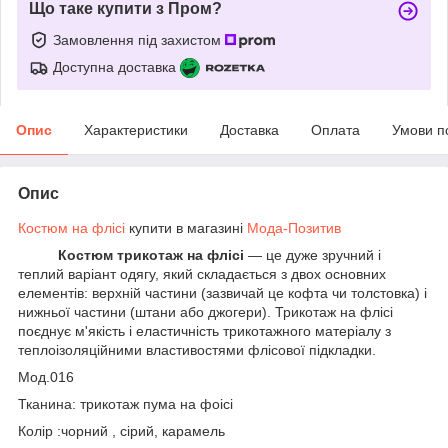
Що таке купити з Пром?
Замовлення під захистом
Доступна доставка
Опис
Характеристики
Доставка
Оплата
Умови п
Опис
Костюм на флісі
купити в магазині
Мода-Позитив
Костюм трикотаж на флісі
— це дуже зручний і
теплий варіант одягу, який складається з двох основних
елементів: верхній частини (зазвичай це кофта чи толстовка) і
нижньої частини (штани або джогери). Трикотаж на флісі
поєднує м'якість і еластичність трикотажного матеріалу з
теплоізоляційними властивостями флісової підкладки.
Мод.016
Тканина: трикотаж пума на фоісі
Колір :чорний , сірий, карамель