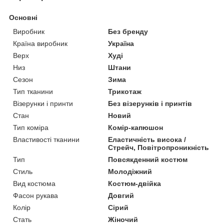
Основні
Виробник
Без бренду
Країна виробник
Україна
Верх
Худі
Низ
Штани
Сезон
Зима
Тип тканини
Трикотаж
Візерунки і принти
Без візерунків і принтів
Стан
Новий
Тип коміра
Комір-капюшон
Властивості тканини
Еластичність висока /
Стрейч, Повітропроникність
Тип
Повсякденний костюм
Стиль
Молодіжний
Вид костюма
Костюм-двійка
Фасон рукава
Довгий
Колір
Сірий
Стать
Жіночий