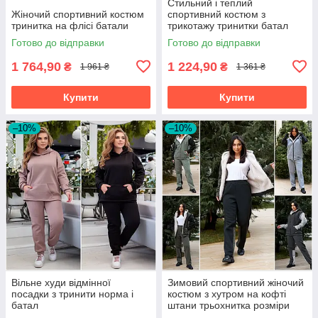
Стильний і теплий
Жіночий спортивний костюм
спортивний костюм з
тринитка на флісі батали
трикотажу тринитки батал
Готово до відправки
Готово до відправки
1 764,90
1 224,90
₴
₴
1 961 ₴
1 361 ₴
Купити
Купити
–10%
–10%
Вільне худи відмінної
Зимовий спортивний жіночий
посадки з тринити норма і
костюм з хутром на кофті
батал
штани трьохнитка розміри
батал