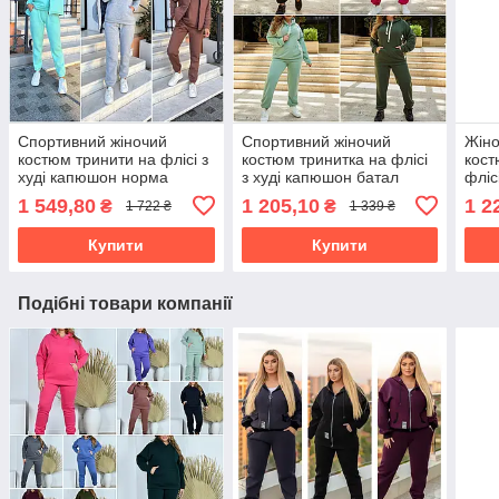
Спортивний жіночий
Спортивний жіночий
Жіно
костюм тринити на флісі з
костюм тринитка на флісі
кост
худі капюшон норма
з худі капюшон батал
фліс
вели
1 549,80
1 205,10
1 2
₴
₴
1 722 ₴
1 339 ₴
Купити
Купити
Подібні товари компанії