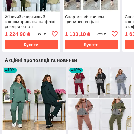
Жіночий спортивний
Спортивний костюм
Спор
костюм тринитка на флісі
тринитка на флісі
кост
розміри батал
з ко
норм
1 224,90
1 133,10
1 6
₴
₴
1 361 ₴
1 259 ₴
Купити
Купити
Акційні пропозиції та новинки
–10%
–10%