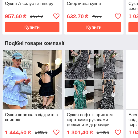
Сукня А-силует з гіпюру
Спортивна сукня
Сукн
весн
957,60
632,70
1 0
₴
₴
1 064 ₴
703 ₴
Купити
Купити
Подібні товари компанії
Сукня коротка з відкритою
Сукня софт із принтом
Елег
спиною
короткими рукавами
спід
довжини міді розміри
вирі
батал
розм
1 444,50
1 301,40
1 0
₴
₴
1 605 ₴
1 446 ₴