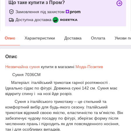
Що таке купити з Пром?
Замовлення під захистом
Доступна доставка
Опис
Характеристики
Доставка
Оплата
Умови п
Опис
Незвичайна сукня
купити в магазині
Мода-Позитив
Сукня 7036СМ
Матеріал: італійський трикотаж гарної розтяжності .
Ідеально сідає по фігурі. Довжина сукні 142 см. Сукня має
відкриту спину і на нозі йде розріз.
Сукня з італійського трикотажу – це стильний та
комфортний вибір для будь-якого сезону. Італійський
трикотаж відомий своєю якістю, еластичністю та м'якістю. Він
забезпечує чудову посадку по фігурі, зберігає форму після
численних прань і підходить як для повсякденного носіння,
так і для особливих випадків.