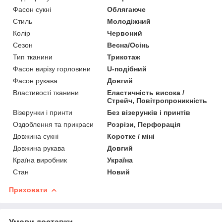
Фасон сукні
Облягаюче
Стиль
Молодіжний
Колір
Червоний
Сезон
Весна/Осінь
Тип тканини
Трикотаж
Фасон вирізу горловини
U-подібний
Фасон рукава
Довгий
Властивості тканини
Еластичність висока /
Стрейч, Повітропроникність
Візерунки і принти
Без візерунків і принтів
Оздоблення та прикраси
Розрізи, Перфорація
Довжина сукні
Коротке / міні
Довжина рукава
Довгий
Країна виробник
Україна
Стан
Новий
Приховати