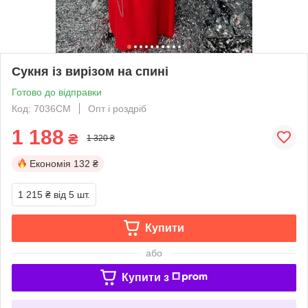
Сукня із вирізом на спині
Готово до відправки
Код: 7036СМ
Опт і роздріб
1 188
₴
1 320 ₴
Економія
132 ₴
1 215 ₴
від 5 шт.
Купити
або
Купити з