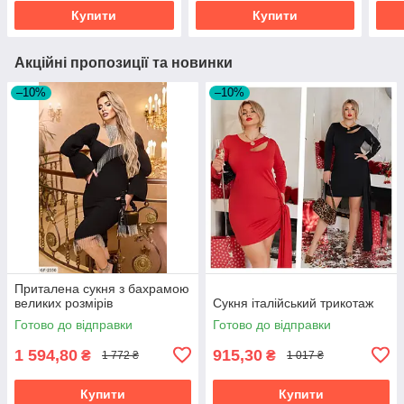
Купити
Купити
Акційні пропозиції та новинки
–10%
–10%
Приталена сукня з бахрамою
великих розмірів
Сукня італійський трикотаж
Готово до відправки
Готово до відправки
1 594,80
915,30
₴
₴
1 772 ₴
1 017 ₴
Купити
Купити