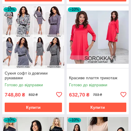
–10%
–10%
Сукня софт із довгими
рукавами
Красиве плаття трикотаж
Готово до відправки
Готово до відправки
748,80
632,70
₴
₴
832 ₴
703 ₴
Купити
Купити
–10%
–10%