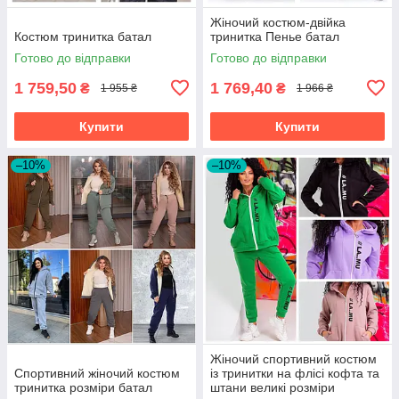
Жіночий костюм-двійка
Костюм тринитка батал
тринитка Пенье батал
Готово до відправки
Готово до відправки
1 759,50
1 769,40
₴
₴
1 955 ₴
1 966 ₴
Купити
Купити
–10%
–10%
Жіночий спортивний костюм
Спортивний жіночий костюм
із тринитки на флісі кофта та
тринитка розміри батал
штани великі розміри