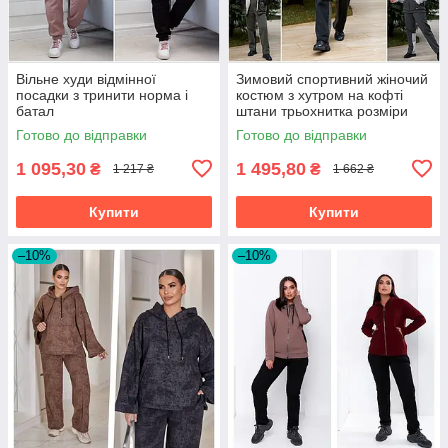
Вільне худи відмінної
Зимовий спортивний жіночий
посадки з тринити норма і
костюм з хутром на кофті
батал
штани трьохнитка розміри
батал
Готово до відправки
Готово до відправки
1 095,30
1 495,80
₴
₴
1 217 ₴
1 662 ₴
Купити
Купити
–10%
–10%