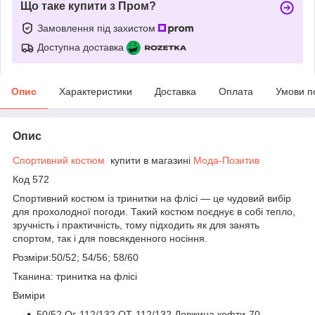
Що таке купити з Пром?
Замовлення під захистом
Доступна доставка
Опис
Характеристики
Доставка
Оплата
Умови п
Опис
Спортивний костюм
купити в магазині
Мода-Позитив
Код 572
Спортивний костюм із тринитки на флісі — це чудовий вибір
для прохолодної погоди. Такий костюм поєднує в собі тепло,
зручність і практичність, тому підходить як для занять
спортом, так і для повсякденного носіння.
Розміри:50/52; 54/56; 58/60
Тканина: тринитка на флісі
Виміри
50/52 Ог-112/132 ОТ-112/132 Довжина кофти-70