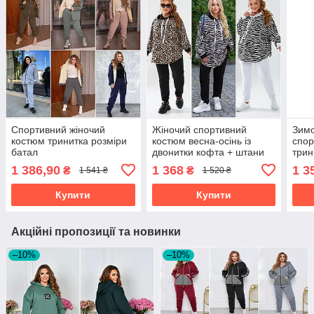
Спортивний жіночий
Жіночий спортивний
Зимо
костюм тринитка розміри
костюм весна-осінь із
спор
батал
двонитки кофта + штани
трин
зебра та лео розміри
штан
1 386,90
1 368
1 3
₴
₴
1 541 ₴
1 520 ₴
батал
Купити
Купити
Акційні пропозиції та новинки
–10%
–10%