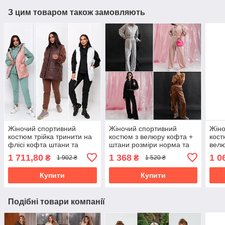
З цим товаром також замовляють
Жіночий спортивний
Жіночий спортивний
Жіно
костюм трійка тринити на
костюм з велюру кофта +
кост
флісі кофта штани та
штани розміри норма та
велю
жилет силікон напівбатал
батал
розм
1 711,80
1 368
1 0
₴
₴
1 902 ₴
1 520 ₴
та батал
Купити
Купити
Подібні товари компанії