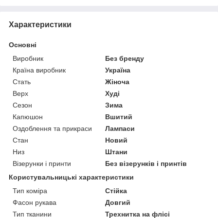
Характеристики
Основні
Виробник
Без бренду
Країна виробник
Україна
Стать
Жіноча
Верх
Худі
Сезон
Зима
Капюшон
Вшитий
Оздоблення та прикраси
Лампаси
Стан
Новий
Низ
Штани
Візерунки і принти
Без візерунків і принтів
Користувальницькі характеристики
Тип коміра
Стійка
Фасон рукава
Довгий
Тип тканини
Трехнитка на флісі