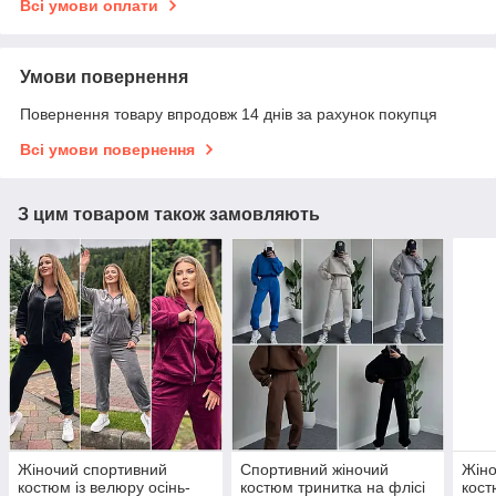
Всі умови оплати
Умови повернення
Повернення товару впродовж 14 днів за рахунок покупця
Всі умови повернення
З цим товаром також замовляють
Жіночий спортивний
Спортивний жіночий
Жіно
костюм із велюру осінь-
костюм тринитка на флісі
кост