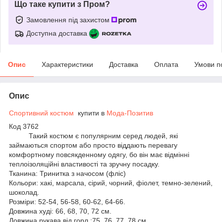
Що таке купити з Пром?
Замовлення під захистом
Доступна доставка
Опис
Характеристики
Доставка
Оплата
Умови п
Опис
Спортивний костюм
купити в
Мода-Позитив
Код 3762
Такий костюм є популярним серед людей, які
займаються спортом або просто віддають перевагу
комфортному повсякденному одягу, бо він має відмінні
теплоізоляційні властивості та зручну посадку.
Тканина: Тринитка з начосом (фліс)
Кольори: хакі, марсала, сірий, чорний, фіолет, темно-зелений,
шоколад.
Розміри: 52-54, 56-58, 60-62, 64-66.
Довжина худі: 66, 68, 70, 72 см.
Довжина рукава від горл.:75, 76, 77, 78 см.