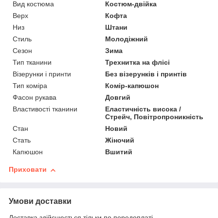
Вид костюма
Костюм-двійка
Верх
Кофта
Низ
Штани
Стиль
Молодіжний
Сезон
Зима
Тип тканини
Трехнитка на флісі
Візерунки і принти
Без візерунків і принтів
Тип коміра
Комір-капюшон
Фасон рукава
Довгий
Властивості тканини
Еластичність висока /
Стрейч, Повітропроникність
Стан
Новий
Стать
Жіночий
Капюшон
Вшитий
Приховати
Умови доставки
Доставка здійснюється тільки по передоплаті.