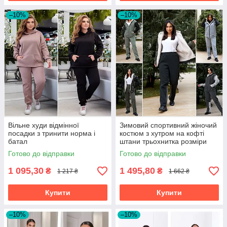
–10%
–10%
Вільне худи відмінної
Зимовий спортивний жіночий
посадки з тринити норма і
костюм з хутром на кофті
батал
штани трьохнитка розміри
батал
Готово до відправки
Готово до відправки
1 095,30
1 495,80
₴
₴
1 217 ₴
1 662 ₴
Купити
Купити
–10%
–10%