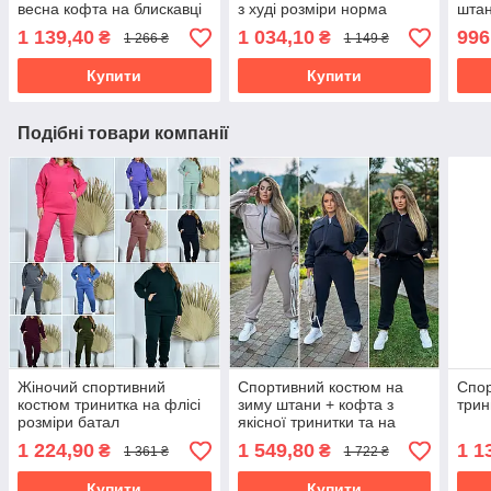
весна кофта на блискавці
з худі розміри норма
штан
+ штани батали
1 139,40
1 034,10
996
₴
₴
1 266 ₴
1 149 ₴
Купити
Купити
Подібні товари компанії
Жіночий спортивний
Спортивний костюм на
Спо
костюм тринитка на флісі
зиму штани + кофта з
трин
розміри батал
якісної тринитки та на
синтепоні 100 розміри
1 224,90
1 549,80
1 1
₴
₴
1 361 ₴
1 722 ₴
великі
Купити
Купити