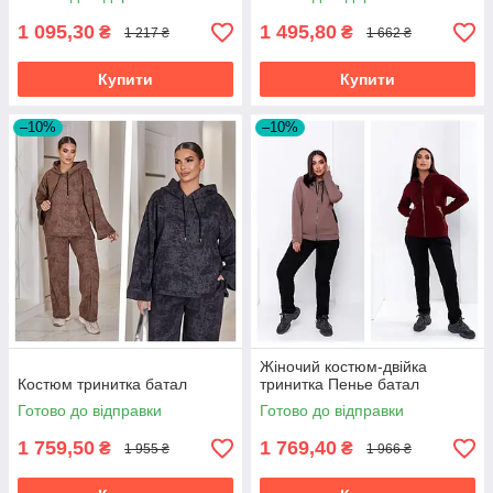
1 095,30
1 495,80
₴
₴
1 217 ₴
1 662 ₴
Купити
Купити
–10%
–10%
Жіночий костюм-двійка
Костюм тринитка батал
тринитка Пенье батал
Готово до відправки
Готово до відправки
1 759,50
1 769,40
₴
₴
1 955 ₴
1 966 ₴