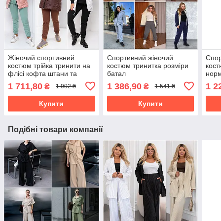
Жіночий спортивний
Спортивний жіночий
Спор
костюм трійка тринити на
костюм тринитка розміри
кост
флісі кофта штани та
батал
норм
жилет силікон напівбатал
1 711,80
1 386,90
1 2
₴
₴
1 902 ₴
1 541 ₴
та батал
Купити
Купити
Подібні товари компанії