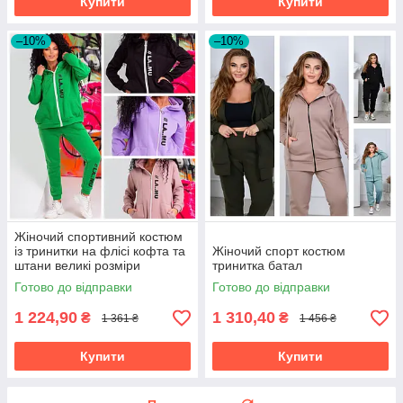
Купити
Купити
–10%
–10%
Жіночий спортивний костюм
із тринитки на флісі кофта та
Жіночий спорт костюм
штани великі розміри
тринитка батал
Готово до відправки
Готово до відправки
1 224,90
1 310,40
₴
₴
1 361 ₴
1 456 ₴
Купити
Купити