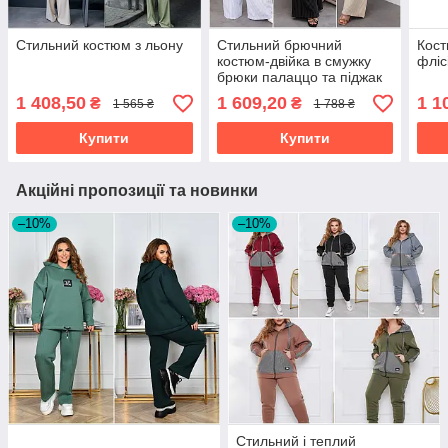
Стильний костюм з льону
Стильний брючний
Кост
костюм-двійка в смужку
фліс
брюки палаццо та піджак
розміри батал
1 408,50
1 609,20
1 1
₴
₴
1 565 ₴
1 788 ₴
Купити
Купити
Акційні пропозиції та новинки
–10%
–10%
Стильний і теплий