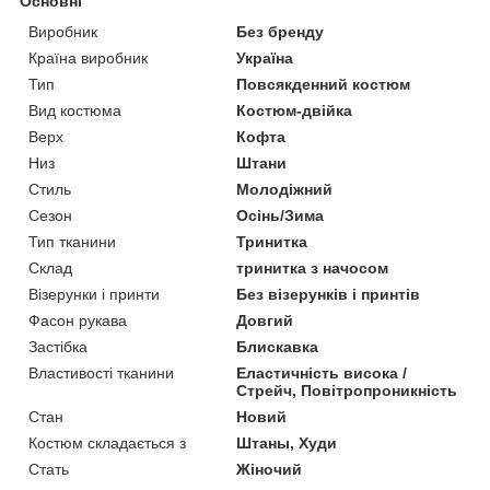
Основні
Виробник
Без бренду
Країна виробник
Україна
Тип
Повсякденний костюм
Вид костюма
Костюм-двійка
Верх
Кофта
Низ
Штани
Стиль
Молодіжний
Сезон
Осінь/Зима
Тип тканини
Тринитка
Склад
тринитка з начосом
Візерунки і принти
Без візерунків і принтів
Фасон рукава
Довгий
Застібка
Блискавка
Властивості тканини
Еластичність висока /
Стрейч, Повітропроникність
Стан
Новий
Костюм складається з
Штаны, Худи
Стать
Жіночий