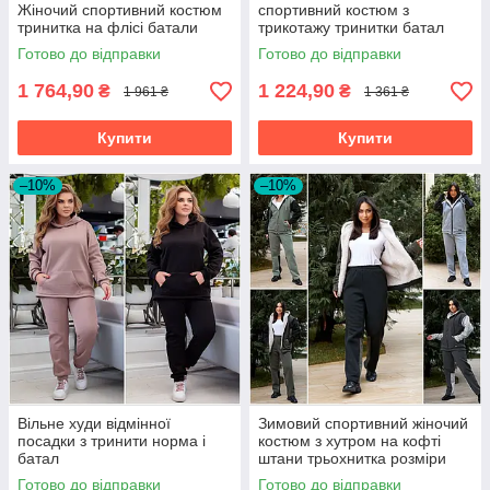
Жіночий спортивний костюм
спортивний костюм з
тринитка на флісі батали
трикотажу тринитки батал
Готово до відправки
Готово до відправки
1 764,90
1 224,90
₴
₴
1 961 ₴
1 361 ₴
Купити
Купити
–10%
–10%
Вільне худи відмінної
Зимовий спортивний жіночий
посадки з тринити норма і
костюм з хутром на кофті
батал
штани трьохнитка розміри
батал
Готово до відправки
Готово до відправки