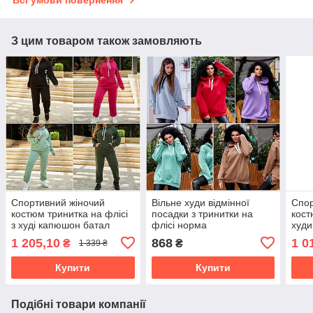
Всі умови повернення
З цим товаром також замовляють
Спортивний жіночий
Вільне худи відмінної
Спор
костюм тринитка на флісі
посадки з тринитки на
кост
з худі капюшон батал
флісі норма
худ
1 205,10
868
1 0
₴
₴
1 339 ₴
Купити
Купити
Подібні товари компанії