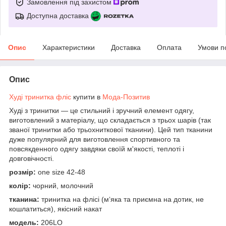
Замовлення під захистом
Доступна доставка
Опис
Характеристики
Доставка
Оплата
Умови п
Опис
Худі тринитка фліс
купити в
Мода-Позитив
Худі з тринитки — це стильний і зручний елемент одягу,
виготовлений з матеріалу, що складається з трьох шарів (так
званої тринитки або трьохниткової тканини). Цей тип тканини
дуже популярний для виготовлення спортивного та
повсякденного одягу завдяки своїй м'якості, теплоті і
довговічності.
розмір:
one size 42-48
колір:
чорний, молочний
тканина:
тринитка на флісі (м‘яка та приємна на дотик, не
кошлатиться), якісний накат
модель:
206LO