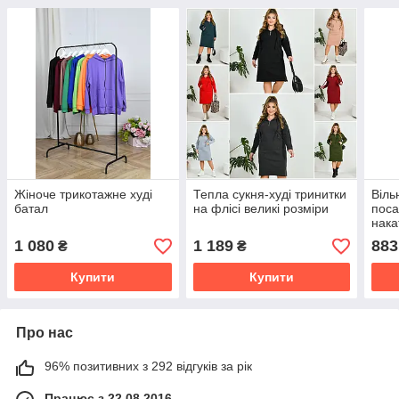
Жіноче трикотажне худі
Тепла сукня-худі тринитки
Віль
батал
на флісі великі розміри
поса
нака
capit
1 080
1 189
883
₴
₴
норм
Купити
Купити
Про нас
96% позитивних з 292 відгуків за рік
Працює з 22.08.2016