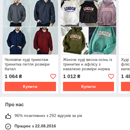
Чоловіче худі трикотаж
Жіноче худі весна-осінь із
Худі
тринитка петля розміри
тринитки н афлісу з
фліс
батал
накаткою розміри норма
капю
та батал
1 064
1 012
1 4
₴
₴
Купити
Купити
Про нас
96% позитивних з 292 відгуків за рік
Працює з 22.08.2016