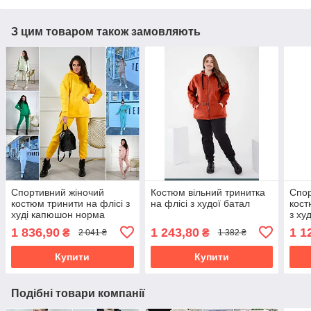
З цим товаром також замовляють
Спортивний жіночий
Костюм вільний тринитка
Спор
костюм тринити на флісі з
на флісі з худої батал
кост
худі капюшон норма
з ху
1 836,90
1 243,80
1 1
₴
₴
2 041 ₴
1 382 ₴
Купити
Купити
Подібні товари компанії