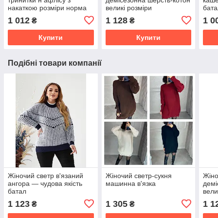
накаткою розміри норма
великі розміри
бата
та батал
1 012
1 128
1 0
₴
₴
Купити
Купити
Подібні товари компанії
Жіночий светр в'язаний
Жіночий светр-сукня
Жіно
ангора — чудова якість
машинна в'язка
демі
батал
вели
1 123
1 305
1 1
₴
₴