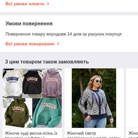
Всі умови оплати
Умови повернення
Повернення товару впродовж 14 днів за рахунок покупця
Всі умови повернення
З цим товаром також замовляють
Жіноче худі весна-осінь із
Жіночий светр
Жіно
тринитки н афлісу з
демісезонна шерсть-котон
каше