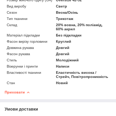
Вид виробу
Светр
Сезон
Весна/Осінь
Тип тканини
Трикотаж
Склад
20% вовна, 20% поліамід,
60% акрил
Матеріал підкладки
Без підкладки
Фасон вирізу горловини
Круглий
Довжина рукава
Довгий
Фасон рукава
Довгий
Стиль
Молодіжний
Візерунки і принти
Написи
Властивості тканини
Еластичність висока /
Стрейч, Повітропроникність
Стан
Новий
Приховати
Умови доставки