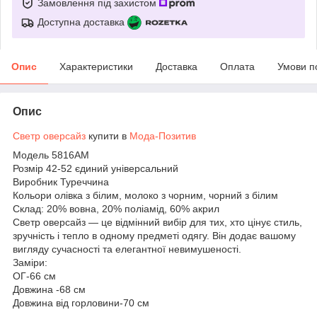
Замовлення під захистом
Доступна доставка
Опис
Характеристики
Доставка
Оплата
Умови п
Опис
Светр оверсайз
купити в
Мода-Позитив
Модель 5816АМ
Розмір 42-52 єдиний універсальний
Виробник Туреччина
Кольори олівка з білим, молоко з чорним, чорний з білим
Склад: 20% вовна, 20% поліамід, 60% акрил
Светр оверсайз — це відмінний вибір для тих, хто цінує стиль,
зручність і тепло в одному предметі одягу. Він додає вашому
вигляду сучасності та елегантної невимушеності.
Заміри:
ОГ-66 см
Довжина
-68 см
Довжина від горловини-70 см