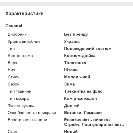
Характеристики
Основні
Виробник
Без бренду
Країна виробник
Україна
Тип
Повсякденний костюм
Вид костюма
Костюм-двійка
Верх
Толстовка
Низ
Штани
Стиль
Молодіжний
Сезон
Зима
Тип тканини
Трехнитка на флісі
Тип коміра
Комір-капюшон
Фасон рукава
Довгий
Оздоблення та прикраси
Вставки, Лампаси
Властивості тканини
Еластичність висока /
Стрейч, Повітропроникність
Стан
Новий