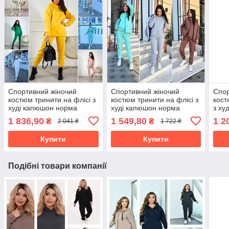
Спортивний жіночий
Спортивний жіночий
Спор
костюм тринити на флісі з
костюм тринити на флісі з
кост
худі капюшон норма
худі капюшон норма
з ху
1 836,90
1 549,80
1 2
₴
₴
2 041 ₴
1 722 ₴
Купити
Купити
Подібні товари компанії