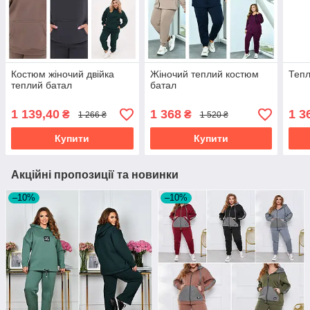
Костюм жіночий двійка
Жіночий теплий костюм
Тепл
теплий батал
батал
1 139,40
1 368
1 3
₴
₴
1 266 ₴
1 520 ₴
Купити
Купити
Акційні пропозиції та новинки
–10%
–10%