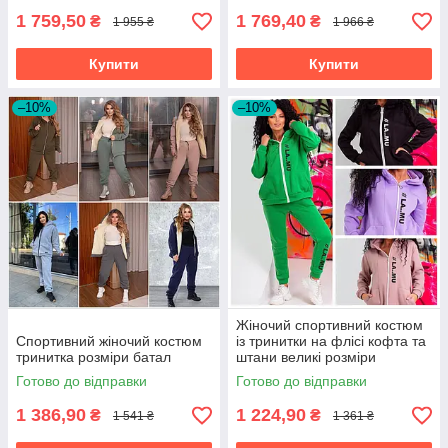
1 759,50
1 769,40
₴
₴
1 955 ₴
1 966 ₴
Купити
Купити
–10%
–10%
Жіночий спортивний костюм
Спортивний жіночий костюм
із тринитки на флісі кофта та
тринитка розміри батал
штани великі розміри
Готово до відправки
Готово до відправки
1 386,90
1 224,90
₴
₴
1 541 ₴
1 361 ₴