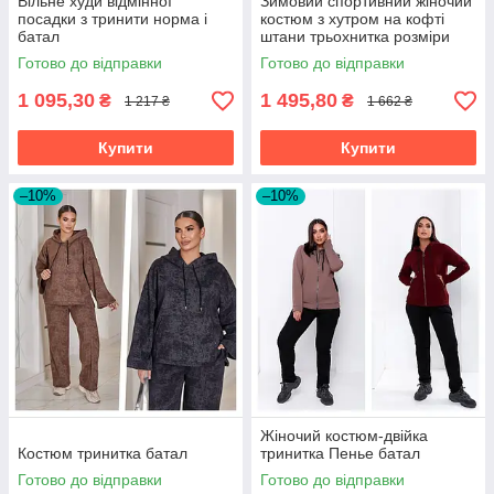
Вільне худи відмінної
Зимовий спортивний жіночий
посадки з тринити норма і
костюм з хутром на кофті
батал
штани трьохнитка розміри
батал
Готово до відправки
Готово до відправки
1 095,30
1 495,80
₴
₴
1 217 ₴
1 662 ₴
Купити
Купити
–10%
–10%
Жіночий костюм-двійка
Костюм тринитка батал
тринитка Пенье батал
Готово до відправки
Готово до відправки