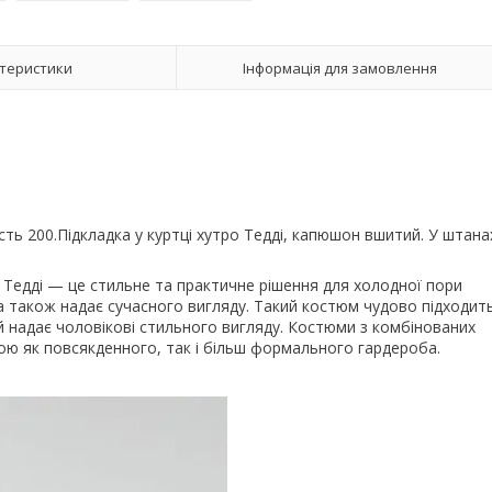
теристики
Інформація для замовлення
сть 200.Підкладка у куртці хутро Тедді, капюшон вшитий. У штана
 Тедді — це стильне та практичне рішення для холодної пори
 а також надає сучасного вигляду. Такий костюм чудово підходит
 й надає чоловікові стильного вигляду. Костюми з комбінованих
ою як повсякденного, так і більш формального гардероба.