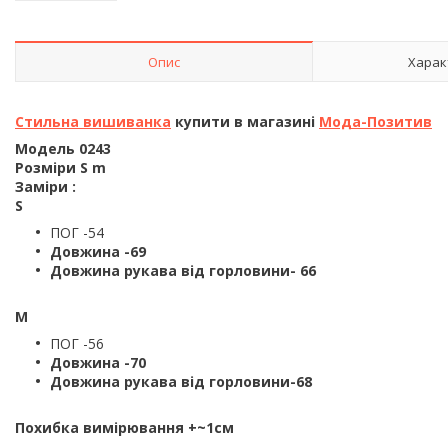
Опис
Харак
Стильна вишиванка
купити в магазині
Мода-Позитив
Модель 0243
Розміри S m
Заміри :
S
ПОГ -54
Довжина -69
Довжина рукава від горловини- 66
М
ПОГ -56
Довжина -70
Довжина рукава від горловини-68
Похибка вимірювання +~1см