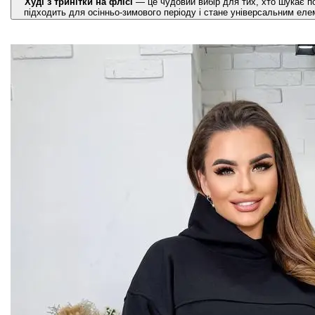
Худі з тринітки на флісі
— це чудовий вибір для тих, хто шукає п
підходить для осінньо-зимового періоду і стане універсальним еле