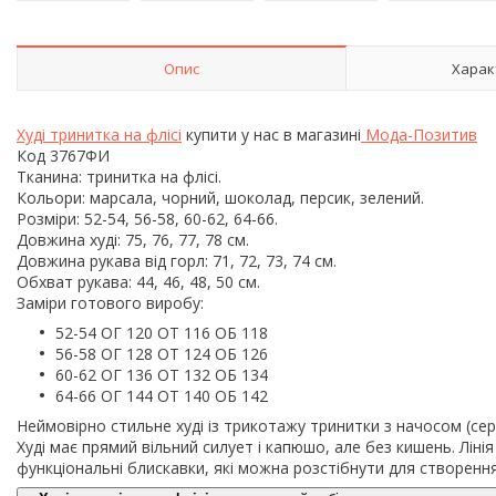
Опис
Харак
Худі тринитка на флісі
купити у нас в магазині
Мода-Позитив
Код 3767ФИ
Тканина: тринитка на флісі.
Кольори: марсала, чорний, шоколад, персик, зелений.
Розміри: 52-54, 56-58, 60-62, 64-66.
Довжина худі: 75, 76, 77, 78 см.
Довжина рукава від горл: 71, 72, 73, 74 см.
Обхват рукава: 44, 46, 48, 50 см.
Заміри готового виробу:
52-54 ОГ 120 ОТ 116 ОБ 118
56-58 ОГ 128 ОТ 124 ОБ 126
60-62 ОГ 136 ОТ 132 ОБ 134
64-66 ОГ 144 ОТ 140 ОБ 142
Неймовірно стильне худі із трикотажу тринитки з начосом (сер
Худі має прямий вільний силует і капюшо, але без кишень. Ліні
функціональні блискавки, які можна розстібнути для створенн