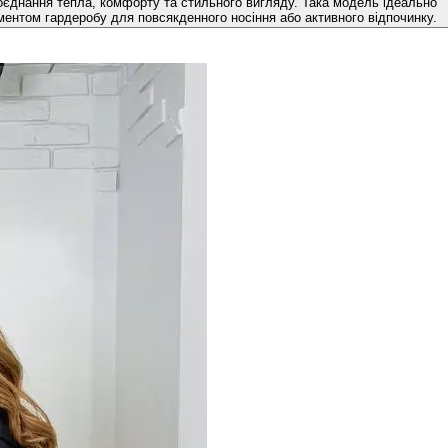
оєднання тепла, комфорту та стильного вигляду. Така модель ідеально
ментом гардеробу для повсякденного носіння або активного відпочинку.