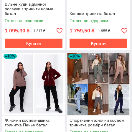
Вільне худи відмінної
посадки з тринити норма і
батал
Костюм тринитка батал
Готово до відправки
Готово до відправки
1 095,30
1 759,50
₴
₴
1 217 ₴
1 955 ₴
Купити
Купити
–10%
–10%
Жіночий костюм-двійка
Спортивний жіночий костюм
тринитка Пенье батал
тринитка розміри батал