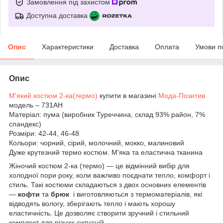
Замовлення під захистом
Доступна доставка
Опис
Характеристики
Доставка
Оплата
Умови п
Опис
М'який костюм 2-ка(термо)
купити в магазині
Мода-Позитив
модель – 731АН
Матеріал: пума (виробник Туреччина, склад 93% район, 7%
спандекс)
Розміри: 42-44, 46-48
Кольори: чорний, сірий, молочний, мокко, малиновий
Дуже крутезний термо костюм. М'яка та еластична тканина
Жіночий костюм 2-ка (термо) — це відмінний вибір для
холодної пори року, коли важливо поєднати тепло, комфорт і
стиль. Такі костюми складаються з двох основних елементів
—
кофти
та
брюк
і виготовляються з термоматеріалів, які
відводять вологу, зберігають тепло і мають хорошу
еластичність. Це дозволяє створити зручний і стильний
комплект для різних ситуацій.