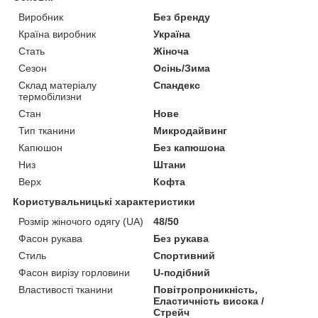
Виробник
Без бренду
Країна виробник
Україна
Стать
Жіноча
Сезон
Осінь/Зима
Склад матеріалу
Спандекс
термобілизни
Стан
Нове
Тип тканини
Микродайвинг
Капюшон
Без капюшона
Низ
Штани
Верх
Кофта
Користувальницькі характеристики
Розмір жіночого одягу (UA)
48/50
Фасон рукава
Без рукава
Стиль
Спортивний
Фасон вирізу горловини
U-подібний
Властивості тканини
Повітропроникність,
Еластичність висока /
Стрейч