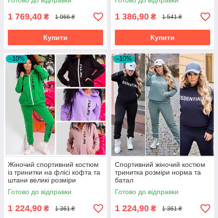
Готово до відправки
Готово до відправки
1 769,40
1 386,90
₴
₴
1 966 ₴
1 541 ₴
Купити
Купити
–10%
–10%
Жіночий спортивний костюм
Спортивний жіночий костюм
із тринитки на флісі кофта та
тринитка розміри норма та
штани великі розміри
батал
Готово до відправки
Готово до відправки
1 224,90
1 224,90
₴
₴
1 361 ₴
1 361 ₴