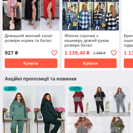
Домашній жіночий халат
Жіноча сорочка з
Брю
розміри норма та батал
кашеміру довгий рукав
ошат
розміри батал
підж
927
1 139,40
1 1
₴
₴
1 266 ₴
Купити
Купити
Акційні пропозиції та новинки
–10%
–10%