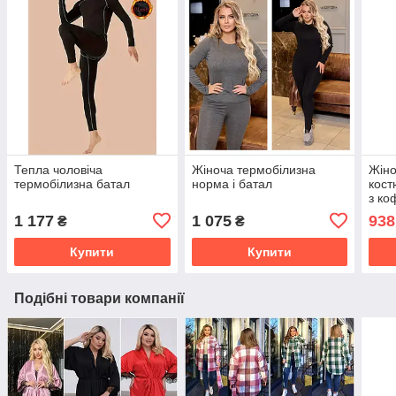
Тепла чоловіча
Жіноча термобілизна
Жіно
термобілизна батал
норма і батал
кост
з ко
1 177
1 075
938
₴
₴
Купити
Купити
Подібні товари компанії