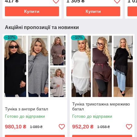
417
1 305
1 0
₴
₴
Купити
Купити
Акційні пропозиції та новинки
–10%
–10%
Туніка трикотажна мереживо
Туніка з ангори батал
батал
Готово до відправки
Готово до відправки
980,10
952,20
₴
₴
1 089 ₴
1 058 ₴