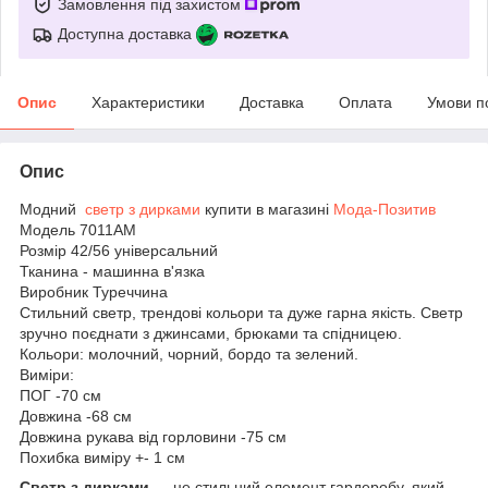
Замовлення під захистом
Доступна доставка
Опис
Характеристики
Доставка
Оплата
Умови п
Опис
Модний
светр з дирками
купити в магазині
Мода-Позитив
Модель 7011АМ
Розмір 42/56 універсальний
Тканина - машинна в'язка
Виробник Туреччина
Стильний светр, трендові кольори та дуже гарна якість. Светр
зручно поєднати з джинсами, брюками та спідницею.
Кольори: молочний, чорний, бордо та зелений.
Виміри:
ПОГ -70 см
Довжина -68 см
Довжина рукава від горловини -75 см
Похибка виміру +- 1 см
Светр з дирками
— це стильний елемент гардеробу, який