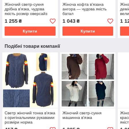
Жіночий светр-сукня
Жіноча кофта в'язана
Жіно
дрібна в'язка, чудова
ангора — чудова якість
демі
якість розмір оверсайз
батал
вели
1 255
1 043
1 1
₴
₴
Купити
Купити
Подібні товари компанії
Светр жіночий тонка в'язка
Жіночий светр-сукня
Жіно
з оригінальними рукавами
машинна в'язка
крас
розміри норма
якіс