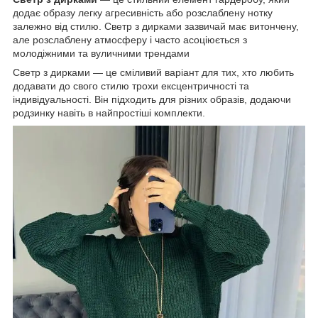
додає образу легку агресивність або розслаблену нотку
залежно від стилю. Светр з дирками зазвичай має витончену,
але розслаблену атмосферу і часто асоціюється з
молодіжними та вуличними трендами
Светр з дирками — це сміливий варіант для тих, хто любить
додавати до свого стилю трохи ексцентричності та
індивідуальності. Він підходить для різних образів, додаючи
родзинку навіть в найпростіші комплекти.