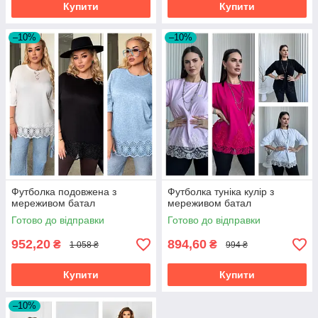
Купити
Купити
–10%
–10%
Футболка подовжена з
Футболка туніка кулір з
мереживом батал
мереживом батал
Готово до відправки
Готово до відправки
952,20
894,60
₴
₴
1 058 ₴
994 ₴
Купити
Купити
–10%