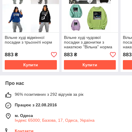
Вільне худі відмінної
Вільне худі чудової
Віль
посадки з трьохніті норм
посадки з двонитки з
поса
накаткою "Вільна" норма
нака
capit
883
883
883
₴
₴
норм
Купити
Купити
Про нас
96% позитивних з 292 відгуків за рік
Працює з 22.08.2016
м. Одеса
Індекс 65000; Базова, 17, Одеса, Україна
Контакти