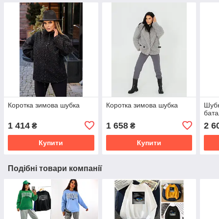
Коротка зимова шубка
Коротка зимова шубка
Шубк
бата
1 414
1 658
2 6
₴
₴
Купити
Купити
Подібні товари компанії