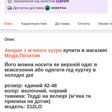
Замовлення під захистом
Доступна доставка
Опис
Характеристики
Доставка
Оплата
Умови п
Опис
Анорак з м‘якого хутра
купити в магазині
Мода-Позитив
Його можна носити як верхній одяг в
міжсезоння або одягати під куртку в
холодні дні
розмір:
єдиний 42-48
колір:
молочний, чорний
тканина:
Тедді на велюрі (м’яка та
приємна на дотик)
модель:
212LO