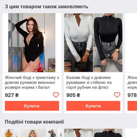
З цим товаром також замовляють
Жіночий боді з трикотажу з
Базове боді з довгими
Жіно
довгим рукавом виконані
рукавами зі стійкою на
довг
розміри норма і батал
горлі рубчик на флісі
норм
розміри норма
927
905
978
₴
₴
Купити
Купити
Подібні товари компанії