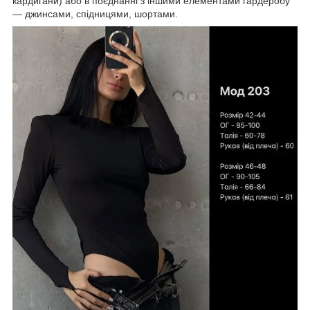
кардигани) або в поєднанні з іншими елементами гардеробу
— джинсами, спідницями, шортами.