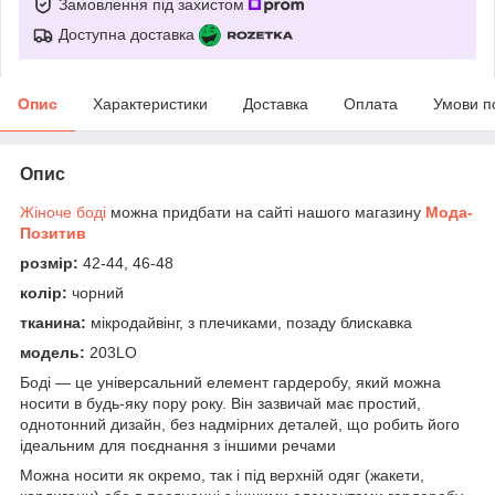
Замовлення під захистом
Доступна доставка
Опис
Характеристики
Доставка
Оплата
Умови п
Опис
Жіноче боді
можна придбати на сайті нашого магазину
Мода-
Позитив
розмір:
42-44, 46-48
колір:
чорний
тканина:
мікродайвінг, з плечиками, позаду блискавка
модель:
203LO
Боді — це універсальний елемент гардеробу, який можна
носити в будь-яку пору року. Він зазвичай має простий,
однотонний дизайн, без надмірних деталей, що робить його
ідеальним для поєднання з іншими речами
Можна носити як окремо, так і під верхній одяг (жакети,