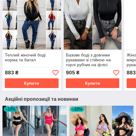
Теплий жіночий боді
Базове боді з довгими
Жіно
норма та батал
рукавами зі стійкою на
мікр
горлі рубчик на флісі
рука
розміри норма
нор
883
905
883
₴
₴
Купити
Купити
Акційні пропозиції та новинки
–10%
–10%