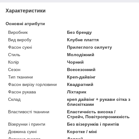
Характеристики
Основні атрибути
Виробник
Без бренду
Вид виробу
Клубне плаття
Фасон сукні
Прилеглого силуету
Стиль
Молодіжний
Колір
Чорний
Сезон
Всесезонний
Тип тканини
Креп-дайвінг
Фасон вирізу горловини
Квадратний
Фасон рукава
Ліхтарик
Склад
креп дайвінг + рукави сітка з
блискітками
Властивості тканини
Еластичність висока /
Стрейч, Повітропроникність
Візерунки і принти
Без візерунків і принтів
Довжина сукні
Коротке / міні
Довжина рукава
Довгий