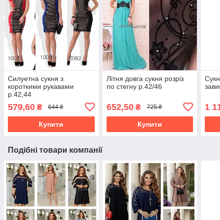
Силуетна сукня з
Літня довга сукня розріз
Сукн
короткими рукавами
по стегну р.42/46
зави
р.42,44
579,60
652,50
1 1
₴
₴
644 ₴
725 ₴
Купити
Купити
Подібні товари компанії