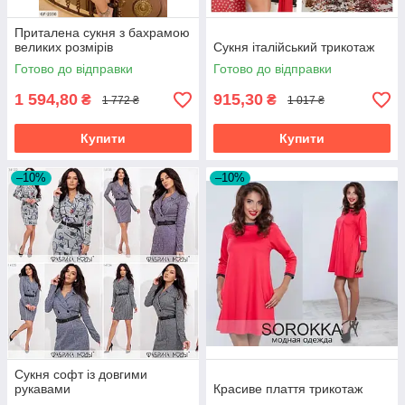
Приталена сукня з бахрамою
великих розмірів
Сукня італійський трикотаж
Готово до відправки
Готово до відправки
1 594,80
915,30
₴
₴
1 772 ₴
1 017 ₴
Купити
Купити
–10%
–10%
Сукня софт із довгими
рукавами
Красиве плаття трикотаж