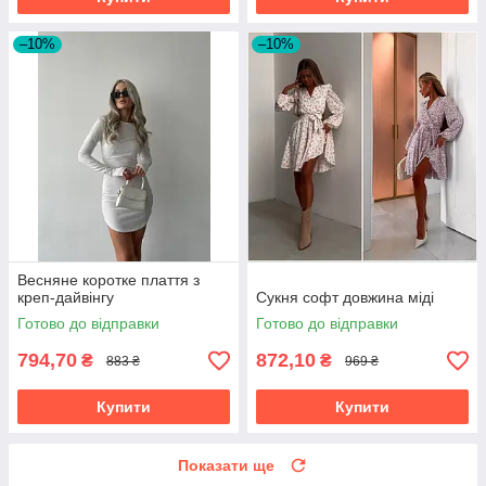
–10%
–10%
Весняне коротке плаття з
креп-дайвінгу
Сукня софт довжина міді
Готово до відправки
Готово до відправки
794,70
872,10
₴
₴
883 ₴
969 ₴
Купити
Купити
Показати ще