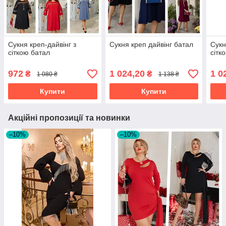
Сукня креп-дайвінг з
Сукня креп дайвінг батал
Сукн
сіткою батал
сітк
972
1 024,20
1 0
₴
₴
1 080 ₴
1 138 ₴
Купити
Купити
Акційні пропозиції та новинки
–10%
–10%