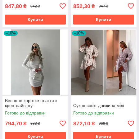
847,80
852,30
₴
₴
942 ₴
947 ₴
Купити
Купити
–10%
–10%
Весняне коротке плаття з
креп-дайвінгу
Сукня софт довжина міді
Готово до відправки
Готово до відправки
794,70
872,10
₴
₴
883 ₴
969 ₴
Купити
Купити