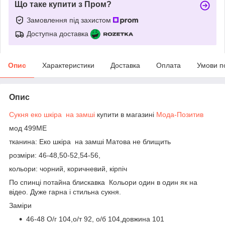
Що таке купити з Пром?
Замовлення під захистом
Доступна доставка
Опис
Характеристики
Доставка
Оплата
Умови п
Опис
️Сукня еко шкіра на замші
купити в магазині
Мода-Позитив
мод 499МЕ
тканина: Еко шкіра на замші Матова не блищить
️розміри: 46-48,50-52,54-56, ️
кольори: чорний, коричневий, кірпіч
По спинці потайна блискавка Кольори один в один як на
відео. Дуже гарна і стильна сукня.
Заміри
46-48 О/г 104,о/т 92, о/б 104,довжина 101