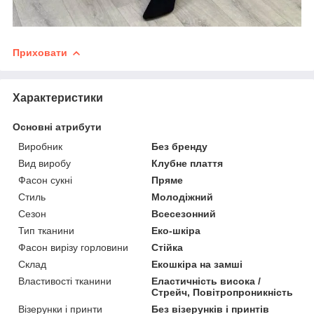
Приховати
Характеристики
Основні атрибути
Виробник
Без бренду
Вид виробу
Клубне плаття
Фасон сукні
Пряме
Стиль
Молодіжний
Сезон
Всесезонний
Тип тканини
Еко-шкіра
Фасон вирізу горловини
Стійка
Склад
Екошкіра на замші
Властивості тканини
Еластичність висока /
Стрейч, Повітропроникність
Візерунки і принти
Без візерунків і принтів