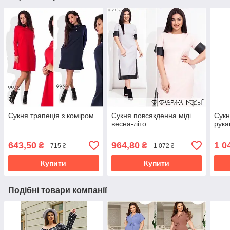
Сукня трапеція з коміром
Сукня повсякденна міді
Сукн
весна-літо
рук
643,50
964,80
1 0
₴
₴
715 ₴
1 072 ₴
Купити
Купити
Подібні товари компанії