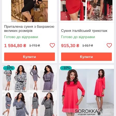
Приталена сукня з бахрамою
великих розмірів
Сукня італійський трикотаж
Готово до відправки
Готово до відправки
1 594,80
915,30
₴
₴
1 772 ₴
1 017 ₴
Купити
Купити
–10%
–10%