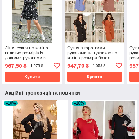
Літня сукня по коліно
Сукня з короткими
Сукн
великих розмірів із
рукавами на гудзиках по
рука
довгими рукавами із
коліна розміри батал
розм
софту батал
967,50
947,70
957
₴
₴
1 075 ₴
1 053 ₴
Купити
Купити
Акційні пропозиції та новинки
–10%
–10%