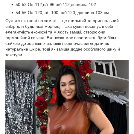
50-52 О/г 112,о/т 96,о/б 112,довжина 102
54-56 О/г 120, о/т 100, о/б 120, довжина 103 см
Сукня з еко-кожі на замші — це стильний та оригінальний
вибір для будь-якої модниці. Така сукня поєднує в собі
елегантність еко-кожі та м'якість замші, створюючи
гармонійний вигляд. Еко-кожа має властивість бути більш
стійкою до зовнішніх впливів і водночас виглядати як
натуральна шкіра, тоді як замша додає особливого шику й
текстури.