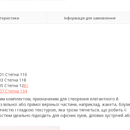
теристики
Інформація для замовлення
01 Стегна 110
3 Стегна 118
5 Стегна 12
6>
07 Стегна 134
чним комплектом, призначеним для створення елегантного й
 вільної або прямої верхньої частини, наприклад, жакета, блузи
ичністю і гладкою текстурою, яка трохи тягнеться, що робить її
остюм ідеально підходить для офісних луків, ділових зустрічей аб