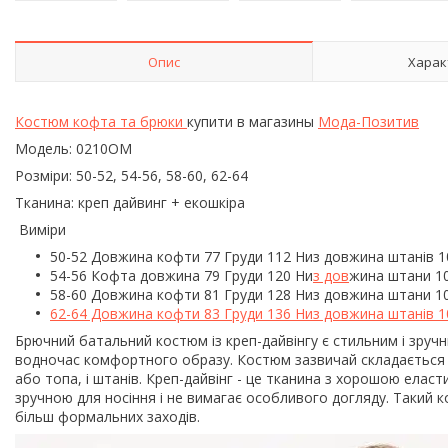
Опис
Харак
Костюм кофта та брюки
купити в магазины
Мода-Позитив
Модель: 0210ОМ
Розміри: 50-52, 54-56, 58-60, 62-64
Тканина: креп дайвинг + екошкіра
Виміри
50-52 Довжина кофти 77 Груди 112 Низ довжина штанів 1
54-56 Кофта довжина 79 Груди 120 Ни
з дов
жина штани 10
58-60 Довжина кофти 81 Груди 128 Низ довжина штани 10
62-64 Довжина кофти 83 Груди 136 Низ довжина штанів 1
Брючний батальний костюм із креп-дайвінгу є стильним і зру
водночас комфортного образу. Костюм зазвичай складається з
або топа, і штанів. Креп-дайвінг - це тканина з хорошою еласт
зручною для носіння і не вимагає особливого догляду. Такий к
більш формальних заходів.