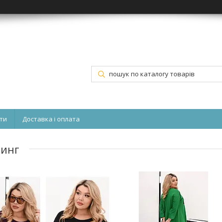
ти
Доставка і оплата
винг