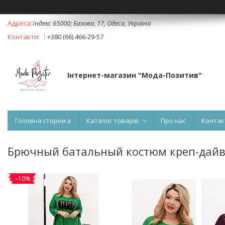
Індекс 65000; Базова, 17, Одеса, Україна
+380 (66) 466-29-57
Інтернет-магазин "Мода-Позитив"
Головна сторінка
Каталог товарів
Про нас
Контак
Брючный батальный костюм креп-дай
–10%