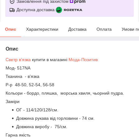
Замовлення під захистом
Доступна доставка
Опис
Характеристики
Доставка
Оплата
Умови п
Опис
Светр в'язка
купити в магазині
Мода-Позитив
Мод- 517NA
Тканина - в'язка
Р-р 48-50, 52-54, 56-58
Кольори - бордо, пляшка, морська хвиля, чьорний пудра.
Заміри
ОГ - 114/120/128/см.
Довжина рукава від горловини - 74 см.
Довжина виробу - 75/см.
Гарна якість