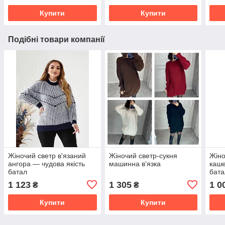
Купити
Купити
Подібні товари компанії
Жіночий светр в'язаний
Жіночий светр-сукня
Жіно
ангора — чудова якість
машинна в'язка
каше
батал
бата
1 123
1 305
1 0
₴
₴
Купити
Купити