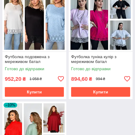
Футболка подовжена з
Футболка туніка кулір з
мереживом батал
мереживом батал
Готово до відправки
Готово до відправки
952,20
894,60
₴
₴
1 058 ₴
994 ₴
Купити
Купити
–10%