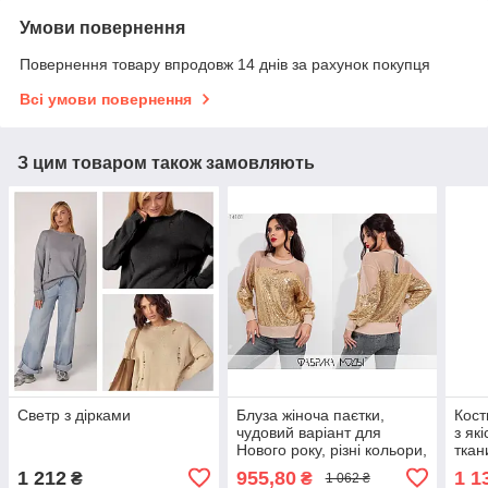
Умови повернення
Повернення товару впродовж 14 днів за рахунок покупця
Всі умови повернення
З цим товаром також замовляють
Светр з дірками
Блуза жіноча паєтки,
Кост
чудовий варіант для
з як
Нового року, різні кольори,
ткан
р.S;M;L;XL Код 705Д
норм
1 212
955,80
1 1
₴
₴
1 062 ₴