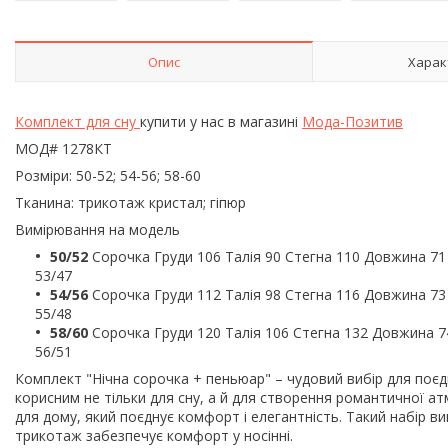
Опис
Харак
Комплект для сну
купити у нас в магазині
Мода-Позитив
МОД# 1278КТ
Розміри: 50-52; 54-56; 58-60
Тканина: трикотаж кристал; гіпюр
Вимірювання на модель
50/52
Сорочка Груди 106 Талія 90 Стегна 110 Довжина 71
53/47
54/56
Сорочка Груди 112 Талія 98 Стегна 116 Довжина 73
55/48
58/60
Сорочка Груди 120 Талія 106 Стегна 132 Довжина 7
56/51
Комплект "Нічна сорочка + пеньюар" – чудовий вибір для поє
корисним не тільки для сну, а й для створення романтичної ат
для дому, який поєднує комфорт і елегантність. Такий набір в
трикотаж забезпечує комфорт у носінні.