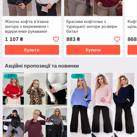
Жіноча кофта в'язана
Красива кофточка з
Кофт
ангора з мереживом і
турецької ангори розміри
щіль
відкритими рукавами
батал
чудова якість розміри
1 107
883
868
₴
₴
батал
Купити
Купити
Акційні пропозиції та новинки
–10%
–10%