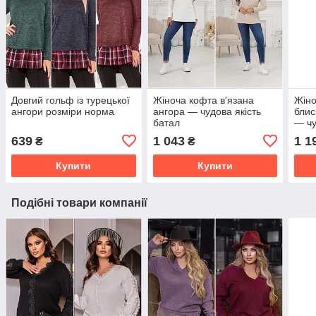
Довгий гольф із турецької
Жіноча кофта в'язана
Жіно
ангори розміри норма
ангора — чудова якість
блис
батал
— чу
639
1 043
1 1
₴
₴
Купити
Купити
Подібні товари компанії