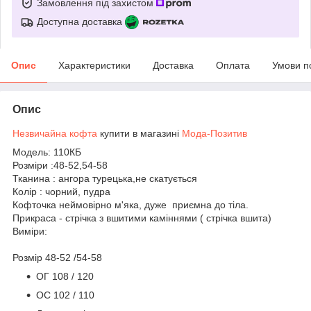
Замовлення під захистом
Доступна доставка
Опис
Характеристики
Доставка
Оплата
Умови п
Опис
Незвичайна кофта
купити в магазині
Мода-Позитив
Модель: 110КБ
Розміри :48-52,54-58
Тканина : ангора турецька,не скатується
Колір : чорний, пудра
Кофточка неймовірно м'яка, дуже приємна до тіла.
Прикраса - стрічка з вшитими каміннями ( стрічка вшита)
Виміри:
Розмір 48-52 /54-58
ОГ 108 / 120
ОС 102 / 110