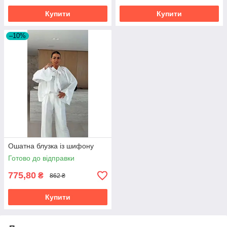
Купити
Купити
–10%
Ошатна блузка із шифону
Готово до відправки
775,80
₴
862 ₴
Купити