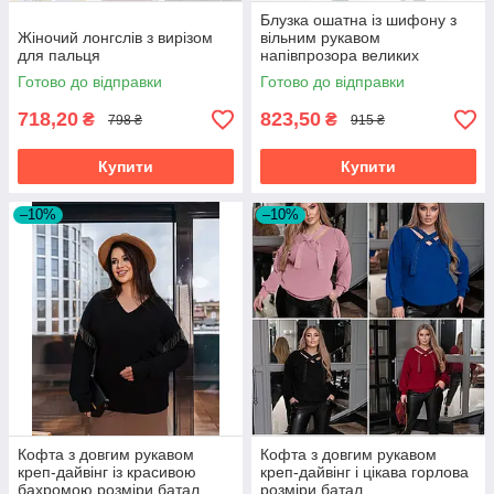
Блузка ошатна із шифону з
Жіночий лонгслів з вирізом
вільним рукавом
для пальця
напівпрозора великих
розмірів
Готово до відправки
Готово до відправки
718,20
823,50
₴
₴
798 ₴
915 ₴
Купити
Купити
–10%
–10%
Кофта з довгим рукавом
Кофта з довгим рукавом
креп-дайвінг із красивою
креп-дайвінг і цікава горлова
бахромою розміри батал
розміри батал