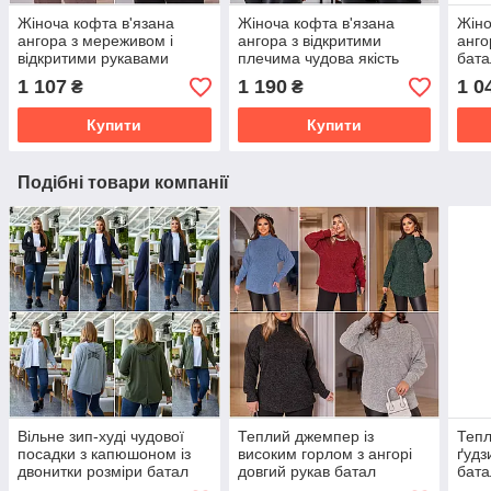
Жіноча кофта в'язана
Жіноча кофта в'язана
Жіно
ангора з мереживом і
ангора з відкритими
анго
відкритими рукавами
плечима чудова якість
бата
чудова якість розміри
розміри батал
1 107
1 190
1 0
₴
₴
батал
Купити
Купити
Подібні товари компанії
Вільне зип-худі чудової
Теплий джемпер із
Тепл
посадки з капюшоном із
високим горлом з ангорі
ґудз
двонитки розміри батал
довгий рукав батал
бата