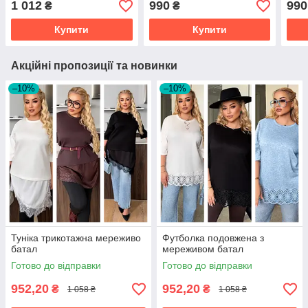
1 012
990
990
₴
₴
Купити
Купити
Акційні пропозиції та новинки
–10%
–10%
Туніка трикотажна мереживо
Футболка подовжена з
батал
мереживом батал
Готово до відправки
Готово до відправки
952,20
952,20
₴
₴
1 058 ₴
1 058 ₴