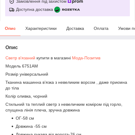
Замовлення під захистом
Доступна доставка
Опис
Характеристики
Доставка
Оплата
Умови п
Опис
Светр
в'язаний
купити в магазині
Мода-Позитив
Модель 6751АМ
Розмір універсальний
Тканина машинна вʼязка з невеликим ворсом , даже приємна
до тіла
Колір оливка, чорний
Стильний та теплий светр з невеличким коміром під горло,
спущена лінія плеча, зручна довжина
ОГ-58 см
Довжина -55 см
Довжина рукава від ворота-76 см