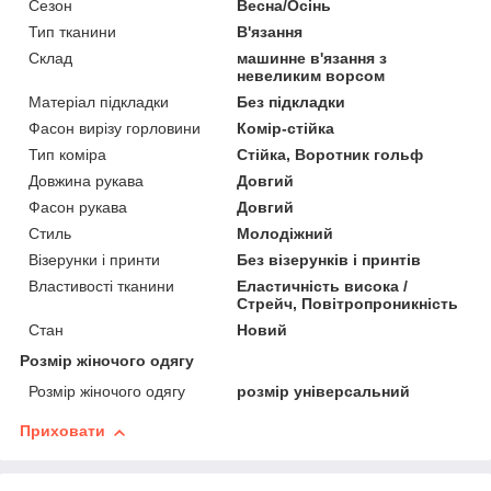
Сезон
Весна/Осінь
Тип тканини
В'язання
Склад
машинне в'язання з
невеликим ворсом
Матеріал підкладки
Без підкладки
Фасон вирізу горловини
Комір-стійка
Тип коміра
Стійка, Воротник гольф
Довжина рукава
Довгий
Фасон рукава
Довгий
Стиль
Молодіжний
Візерунки і принти
Без візерунків і принтів
Властивості тканини
Еластичність висока /
Стрейч, Повітропроникність
Стан
Новий
Розмір жіночого одягу
Розмір жіночого одягу
розмір універсальний
Приховати