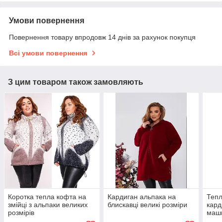
Умови повернення
Повернення товару впродовж 14 днів за рахунок покупця
Всі умови повернення
З цим товаром також замовляють
Коротка тепла кофта на
Кардиган альпака на
Тепл
змійці з альпаки великих
блискавці великі розміри
кард
розмірів
маши
полу