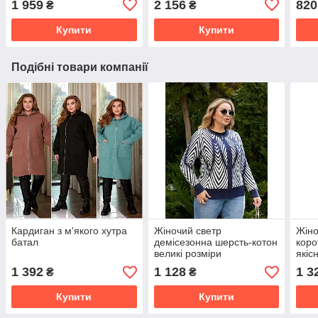
1 959
2 156
820
₴
₴
Купити
Купити
Подібні товари компанії
Кардиган з м'якого хутра
Жіночий светр
Жіно
батал
демісезонна шерсть-котон
коро
великі розміри
якіс
альп
1 392
1 128
1 3
₴
₴
Купити
Купити