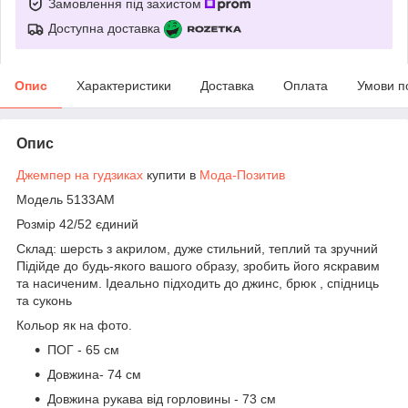
Замовлення під захистом
Доступна доставка
Опис
Характеристики
Доставка
Оплата
Умови п
Опис
Джемпер на гудзиках
купити в
Мода-Позитив
Модель 5133АМ
Розмір 42/52 єдиний
Склад: шерсть з акрилом, дуже стильний, теплий та зручний
Підійде до будь-якого вашого образу, зробить його яскравим
та насиченим. Ідеально підходить до джинс, брюк , спідниць
та суконь
Кольор як на фото.
ПОГ - 65 см
Довжина- 74 см
Довжина рукава від горловины - 73 см