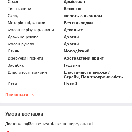
Сезон
Демісезон
Тип тканини
В'язання
Склад
шерсть с акрилом
Матеріал підкладки
Без підкладки
Фасон вирізу горловини
Декольте
Довжина рукава
Довгий
Фасон рукава
Довгий
Стиль
Молодіжний
Візерунки і принти
Абстрактний принт
Застібка
Гудзики
Властивості тканини
Еластичність висока /
Стрейч, Повітропроникність
Стан
Новий
Приховати
Умови доставки
Доставка здійснюється тільки по передоплаті.