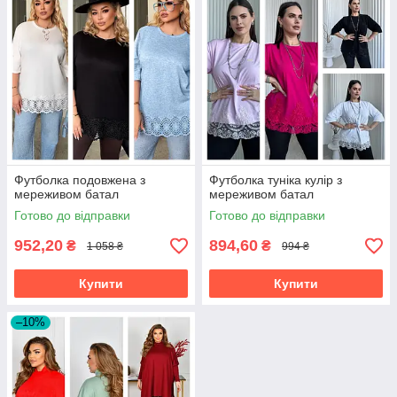
Футболка подовжена з
Футболка туніка кулір з
мереживом батал
мереживом батал
Готово до відправки
Готово до відправки
952,20
894,60
₴
₴
1 058 ₴
994 ₴
Купити
Купити
–10%