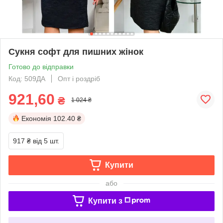
Сукня софт для пишних жінок
Готово до відправки
Код: 509ДА
Опт і роздріб
921,60
₴
1 024 ₴
Економія
102.40 ₴
917 ₴
від 5 шт.
Купити
або
Купити з