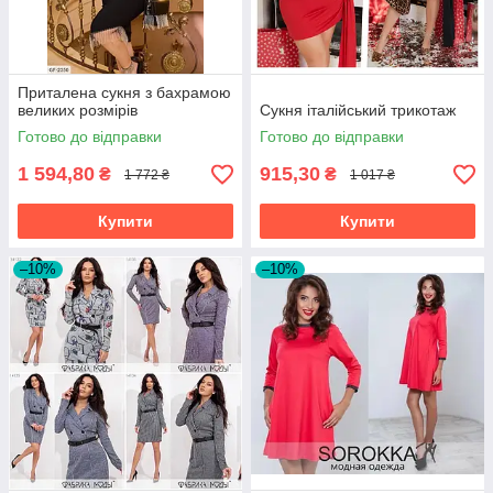
Приталена сукня з бахрамою
великих розмірів
Сукня італійський трикотаж
Готово до відправки
Готово до відправки
1 594,80
915,30
₴
₴
1 772 ₴
1 017 ₴
Купити
Купити
–10%
–10%