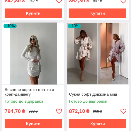
847,80
852,30
₴
₴
942 ₴
947 ₴
Купити
Купити
–10%
–10%
Весняне коротке плаття з
креп-дайвінгу
Сукня софт довжина міді
Готово до відправки
Готово до відправки
794,70
872,10
₴
₴
883 ₴
969 ₴
Купити
Купити