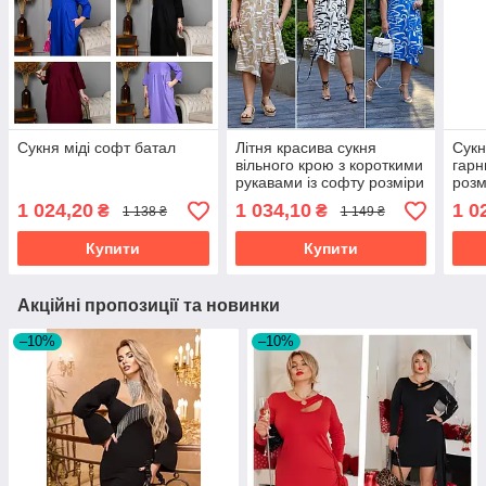
Сукня міді софт батал
Літня красива сукня
Сукн
вільного крою з короткими
гарн
рукавами із софту розміри
розм
батал
1 024,20
1 034,10
1 0
₴
₴
1 138 ₴
1 149 ₴
Купити
Купити
Акційні пропозиції та новинки
–10%
–10%