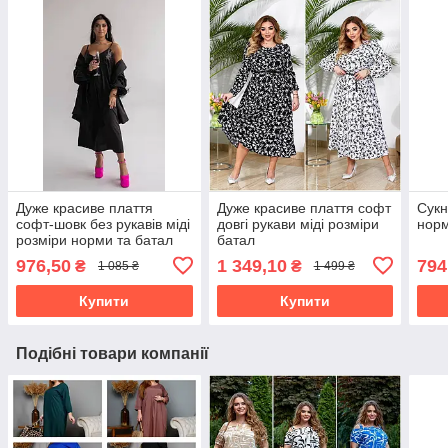
Дуже красиве плаття
Дуже красиве плаття софт
Сукн
софт-шовк без рукавів міді
довгі рукави міді розміри
нор
розміри норми та батал
батал
976,50
1 349,10
794
₴
₴
1 085 ₴
1 499 ₴
Купити
Купити
Подібні товари компанії