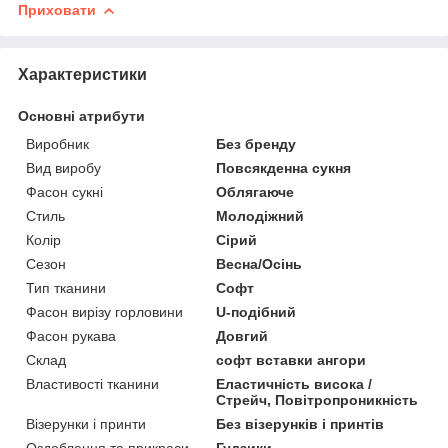
Приховати
Характеристики
Основні атрибути
Виробник
Без бренду
Вид виробу
Повсякденна сукня
Фасон сукні
Облягаюче
Стиль
Молодіжний
Колір
Сірий
Сезон
Весна/Осінь
Тип тканини
Софт
Фасон вирізу горловини
U-подібний
Фасон рукава
Довгий
Склад
софт вставки ангори
Властивості тканини
Еластичність висока /
Стрейч, Повітропроникність
Візерунки і принти
Без візерунків і принтів
Оздоблення та прикраси
Гудзики