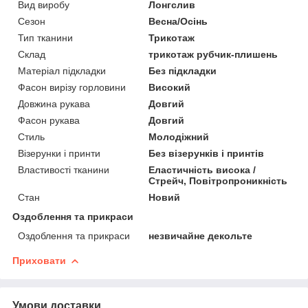
Вид виробу
Лонгслив
Сезон
Весна/Осінь
Тип тканини
Трикотаж
Склад
трикотаж рубчик-плишень
Матеріал підкладки
Без підкладки
Фасон вирізу горловини
Високий
Довжина рукава
Довгий
Фасон рукава
Довгий
Стиль
Молодіжний
Візерунки і принти
Без візерунків і принтів
Властивості тканини
Еластичність висока /
Стрейч, Повітропроникність
Стан
Новий
Оздоблення та прикраси
Оздоблення та прикраси
незвичайне декольте
Приховати
Умови доставки