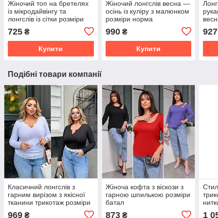
Жіночий топ на бретелях
Жіночий лонгслів весна —
Лонг
із мікродайвінгу та
осінь із куліру з малюнком
рука
лонгслів із сітки розміри
розміри норма
весн
норма
725
990
927
₴
₴
Купити
Купити
Подібні товари компанії
Класичний лонгслів з
Жіноча кофта з віскози з
Стил
гарним вирізом з якісної
гарною шпилькою розміри
трик
тканини трикотаж розміри
батал
нитк
великі
969
873
1 0
₴
₴