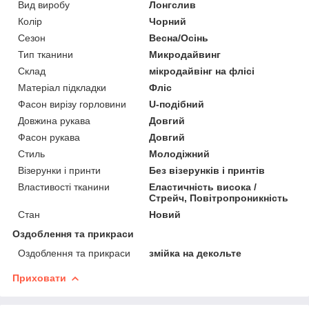
Вид виробу
Лонгслив
Колір
Чорний
Сезон
Весна/Осінь
Тип тканини
Микродайвинг
Склад
мікродайвінг на флісі
Матеріал підкладки
Фліс
Фасон вирізу горловини
U-подібний
Довжина рукава
Довгий
Фасон рукава
Довгий
Стиль
Молодіжний
Візерунки і принти
Без візерунків і принтів
Властивості тканини
Еластичність висока /
Стрейч, Повітропроникність
Стан
Новий
Оздоблення та прикраси
Оздоблення та прикраси
змійка на декольте
Приховати