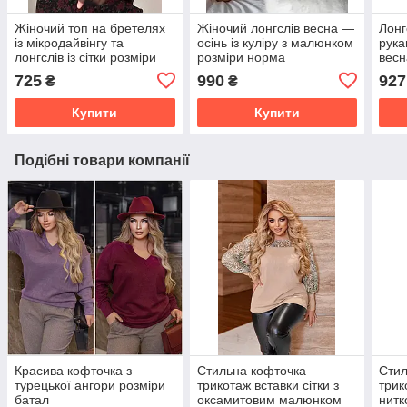
Жіночий топ на бретелях
Жіночий лонгслів весна —
Лонг
із мікродайвінгу та
осінь із куліру з малюнком
рука
лонгслів із сітки розміри
розміри норма
весн
норма
725
990
927
₴
₴
Купити
Купити
Подібні товари компанії
Красива кофточка з
Стильна кофточка
Стил
турецької ангори розміри
трикотаж вставки сітки з
трик
батал
оксамитовим малюнком
нитк