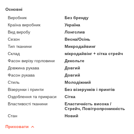
Основні
Виробник
Без бренду
Країна виробник
Україна
Вид виробу
Лонгслив
Сезон
Весна/Осінь
Тип тканини
Микродайвинг
Склад
мікродайвінг + сітка стрейч
Фасон вирізу горловини
Декольте
Довжина рукава
Довгий
Фасон рукава
Довгий
Стиль
Молодіжний
Візерунки і принти
Без візерунків і принтів
Оздоблення та прикраси
Сітка
Властивості тканини
Еластичність висока /
Стрейч, Повітропроникність
Стан
Новий
Приховати