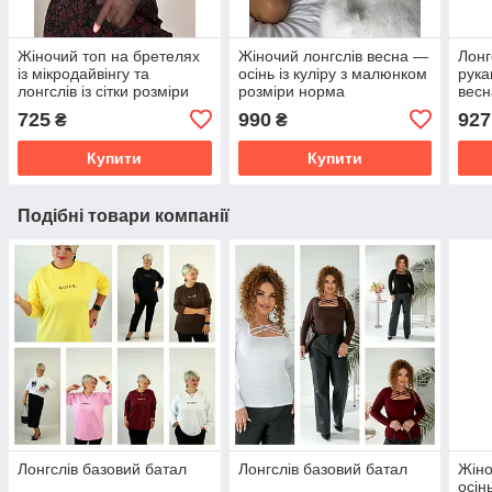
Жіночий топ на бретелях
Жіночий лонгслів весна —
Лонг
із мікродайвінгу та
осінь із куліру з малюнком
рука
лонгслів із сітки розміри
розміри норма
весн
норма
725
990
927
₴
₴
Купити
Купити
Подібні товари компанії
Лонгслів базовий батал
Лонгслів базовий батал
Жіно
осін