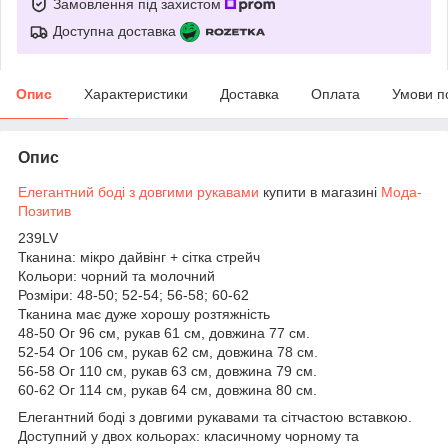
Замовлення під захистом
Доступна доставка
Опис
Характеристики
Доставка
Оплата
Умови п
Опис
Елегантний боді з довгими рукавами
купити в магазині
Мода-
Позитив
239LV
Тканина: мікро дайвінг + сітка стрейч
Кольори: чорний та молочний
Розміри: 48-50; 52-54; 56-58; 60-62
Тканина має дуже хорошу розтяжність
48-50 Ог 96 см, рукав 61 см, довжина 77 см.
52-54 Ог 106 см, рукав 62 см, довжина 78 см.
56-58 Ог 110 см, рукав 63 см, довжина 79 см.
60-62 Ог 114 см, рукав 64 см, довжина 80 см.
Елегантний боді з довгими рукавами та сітчастою вставкою.
Доступний у двох кольорах: класичному чорному та