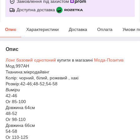
Замовлення під захистом
Доступна доставка
Опис
Характеристики
Доставка
Оплата
Умови п
Опис
Лонг базовий однотоний
купити в магазині
Мода-Позитив
Мод.997АН
Тканина:мікродайвінг
Колір: чорний, білий, рожевий , хакі
Розмір:42-46;48-52;54-58
Виміри
42-46
Ог 85-100
Довжина 64см
48-52
Ог 98-110
Довжина 66см
54-58
Ог 110-125