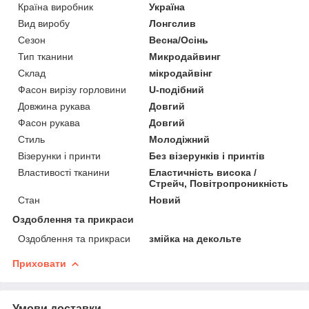
Країна виробник
Україна
Вид виробу
Лонгслив
Сезон
Весна/Осінь
Тип тканини
Микродайвинг
Склад
мікродайвінг
Фасон вирізу горловини
U-подібний
Довжина рукава
Довгий
Фасон рукава
Довгий
Стиль
Молодіжний
Візерунки і принти
Без візерунків і принтів
Властивості тканини
Еластичність висока /
Стрейч, Повітропроникність
Стан
Новий
Оздоблення та прикраси
Оздоблення та прикраси
змійка на декольте
Приховати
Умови доставки