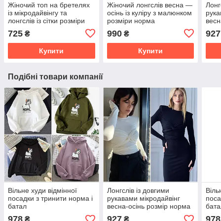
Жіночий топ на бретелях
Жіночий лонгслів весна —
Лонг
із мікродайвінгу та
осінь із куліру з малюнком
рука
лонгслів із сітки розміри
розміри норма
весн
норма
725
990
927
₴
₴
Купити
Купити
Подібні товари компанії
Вільне худи відмінної
Лонгслів із довгими
Віль
посадки з тринити норма і
рукавами мікродайвінг
поса
батал
весна-осінь розмір норма
бата
978
927
978
₴
₴