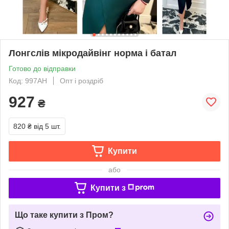
Лонгслів мікродайвінг норма і батал
Готово до відправки
Код: 997АН
Опт і роздріб
927
₴
820 ₴
від 5 шт.
Купити
або
Купити з
Що таке купити з Пром?