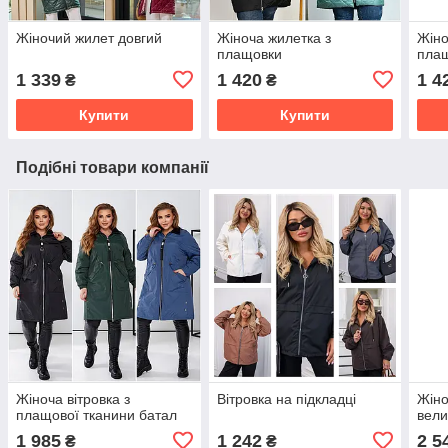
Жіночий жилет довгий
Жіноча жилетка з
Жіно
плащовки
пла
1 339
1 420
1 4
₴
₴
Купити
Купити
Подібні товари компанії
Жіноча вітровка з
Вітровка на підкладці
Жіно
плащової тканини батал
вели
1 985
1 242
2 5
₴
₴