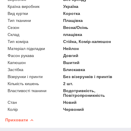
Країна виробник
Україна
Вид куртки
Коротка
Тип тканини
Плащівка
Сезон
Весна/Осінь
Склад
плащівка
Тип коміра
Стійка, Комір-капюшон
Матеріал підкладки
Нейлон
Фасон рукава
Довгий
Капюшон
Вшитий
Застібка
Блискавка
Візерунки і принти
Без візерунків і принтів
Кількість кишень
2 шт.
Властивості тканини
Водотривкість,
Повітропроникність
Стан
Новий
Колір
Червоний
Приховати