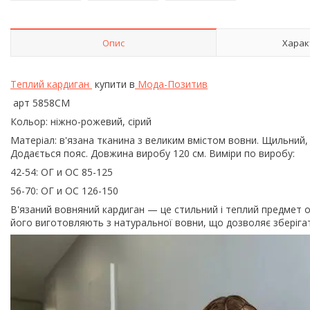
Опис
Харак
Теплий кардиган
купити в
Мода-Позитив
арт 5858СМ
Кольор: ніжно-рожевий, сірий
Матеріал: в'язана тканина з великим вмістом вовни. Щильний, 
Додається пояс. Довжина виробу 120 см. Виміри по виробу:
42-54: ОГ и ОС 85-125
56-70: ОГ и ОС 126-150
В'язаний вовняний кардиган — це стильний і теплий предмет о
його виготовляють з натуральної вовни, що дозволяє зберігат