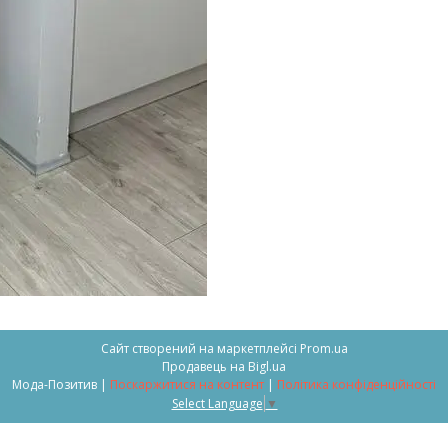
Сайт створений на маркетплейсі
Prom.ua
Продавець на Bigl.ua
Мода-Позитив |
Поскаржитися на контент
|
Політика конфіденційності
Select Language
▼