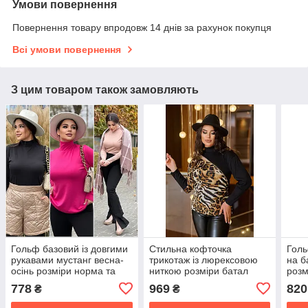
Умови повернення
Повернення товару впродовж 14 днів за рахунок покупця
Всі умови повернення
З цим товаром також замовляють
Гольф базовий із довгими
Стильна кофточка
Голь
рукавами мустанг весна-
трикотаж із люрексовою
на б
осінь розміри норма та
ниткою розміри батал
розм
батал
778
969
820
₴
₴