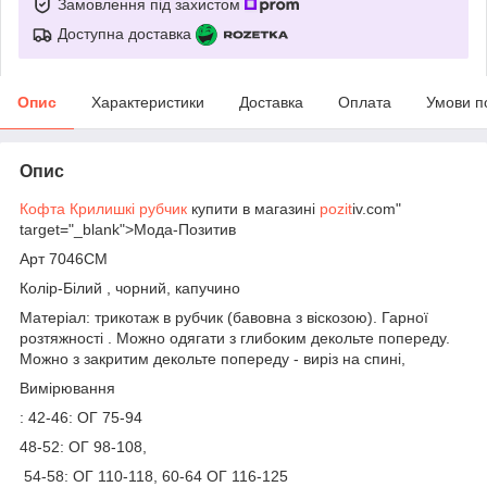
Замовлення під захистом
Доступна доставка
Опис
Характеристики
Доставка
Оплата
Умови п
Опис
Кофта Крилишкі рубчик
купити в магазині
pozit
iv.com"
target="_blank">Мода-Позитив
Арт 7046СМ
Колір-Білий , чорний, капучино
Матеріал: трикотаж в рубчик (бавовна з віскозою). Гарної
розтяжності . Можно одягати з глибоким декольте попереду.
Можно з закритим декольте попереду - виріз на спині,
Вимірювання
: 42-46: ОГ 75-94
48-52: ОГ 98-108,
54-58: ОГ 110-118, 60-64 ОГ 116-125