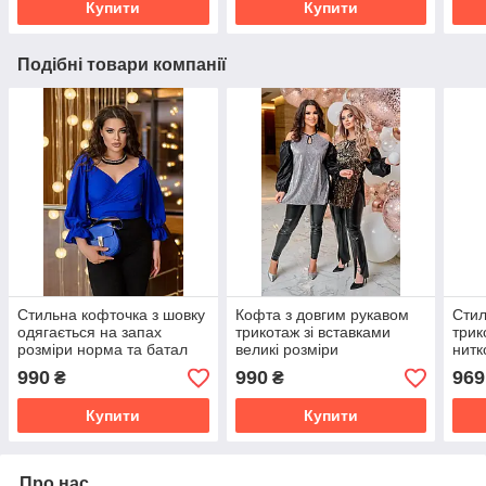
Купити
Купити
Подібні товари компанії
Стильна кофточка з шовку
Кофта з довгим рукавом
Стил
одягається на запах
трикотаж зі вставками
трик
розміри норма та батал
великі розміри
нитк
990
990
969
₴
₴
Купити
Купити
Про нас