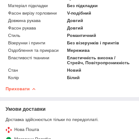
Матеріал підкладки
Без підкладки
Фасон вирізу горловини
V-подібний
Довжина рукава
Довгий
Фасон рукава
Довгий
Стиль
Романтичний
Візерунки і принти
Без візерунків і принтів
Оздоблення та прикраси
Мережива
Властивості тканини
Еластичність висока /
Стрейч, Повітропроникність
Стан
Новий
Колір
Білий
Приховати
Умови доставки
Доставка здійснюється тільки по передоплаті.
Нова Пошта
Магазини Rozetka