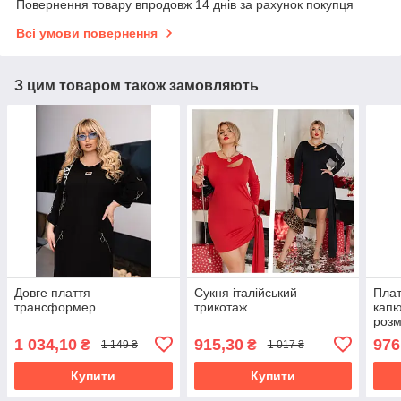
Повернення товару впродовж 14 днів за рахунок покупця
Всі умови повернення
З цим товаром також замовляють
Довге плаття
Сукня італійський
Плат
трансформер
трикотаж
капю
розм
1 034,10
915,30
976
₴
₴
1 149 ₴
1 017 ₴
Купити
Купити