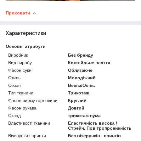
Приховати
Характеристики
Основні атрибути
Виробник
Без бренду
Вид виробу
Коктейльне плаття
Фасон сукні
Облягаюче
Стиль
Молодіжний
Сезон
Весна/Осінь
Тип тканини
Трикотаж
Фасон вирізу горловини
Круглий
Фасон рукава
Довгий
Склад
трикотаж пума
Властивості тканини
Еластичність висока /
Стрейч, Повітропроникність
Візерунки і принти
Без візерунків і принтів