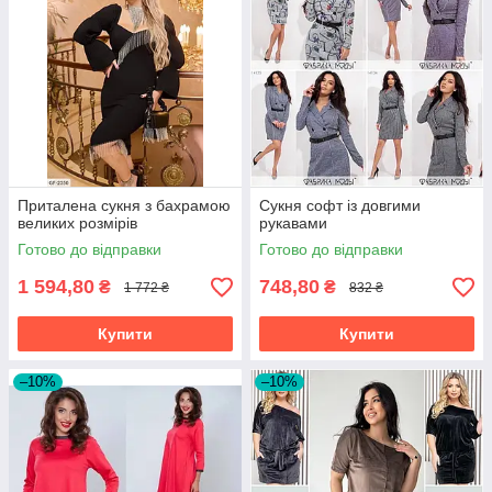
Приталена сукня з бахрамою
Сукня софт із довгими
великих розмірів
рукавами
Готово до відправки
Готово до відправки
1 594,80
748,80
₴
₴
1 772 ₴
832 ₴
Купити
Купити
–10%
–10%