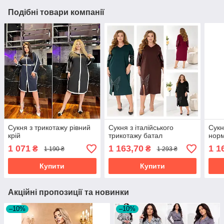
Подібні товари компанії
Сукня з трикотажу рівний
Сукня з італійського
Сукн
крій
трикотажу батал
норм
1 071
1 163,70
1 1
₴
₴
1 190 ₴
1 293 ₴
Купити
Купити
Акційні пропозиції та новинки
–10%
–10%