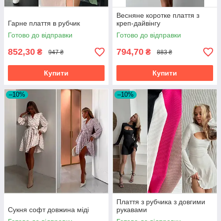
Весняне коротке плаття з
Гарне плаття в рубчик
креп-дайвінгу
Готово до відправки
Готово до відправки
852,30
794,70
₴
₴
947 ₴
883 ₴
Купити
Купити
–10%
–10%
Плаття з рубчика з довгими
Сукня софт довжина міді
рукавами