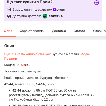
Що таке купити з Пром?
Замовлення під захистом
Доступна доставка
Опис
Характеристики
Доставка
Оплата
Умови п
Опис
Сукня з незвичайною спинкою
купити в магазині
Мода-
Позитив
Модель 2
159
ЯС
Тканина трикотаж пума
Колір чорний, молоко, бургунді і бежевий
42-44, 46-48, 50-52, 54-56, 58-60
42-44 довжина 85 см ПОГ 38 см/50 см (в
розстягнутому вигляді) довжина рукава 65 см Талія 35
см Полуобхват біцепс 12 см
46-48 Довжина 90 см ПОГ 42/54 см (в розстягнутому