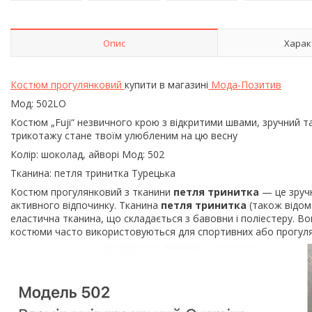
Опис
Харак
Костюм прогулянковий
купити в магазині
Мода-Позитив
Мод: 502LO
Костюм „Fuji“ незвичного крою з відкритими швами, зручний т
трикотажу стане твоїм улюбленим на цю весну
Колір: шоколад, айворі Мод: 502
Тканина: петля тринитка Турецька
Костюм прогулянковий з тканини
петля тринитка
— це зручн
активного відпочинку. Тканина
петля тринитка
(також відом
еластична тканина, що складається з бавовни і поліестеру. Во
костюми часто використовуються для спортивних або прогулян