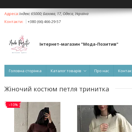
Індекс 65000; Базова, 17, Одеса, Україна
+380 (66) 466-29-57
Інтернет-магазин "Мода-Позитив"
Головна сторінка
Каталог товарів
Про нас
Контак
Жіночий костюм петля тринитка
–10%