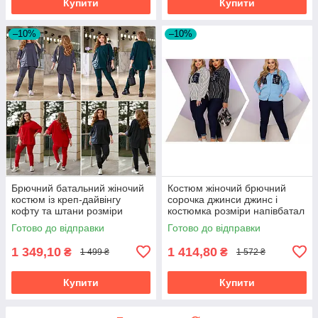
Купити
Купити
–10%
–10%
Брючний батальний жіночий
Костюм жіночий брючний
костюм із креп-дайвінгу
сорочка джинси джинс і
кофту та штани розміри
костюмка розміри напівбатал
батал
та батал
Готово до відправки
Готово до відправки
1 349,10
1 414,80
₴
₴
1 499 ₴
1 572 ₴
Купити
Купити