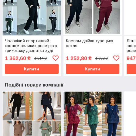
Чоловічий спортивний
Костюм двійка турецька
Літн
костюм великих розмірів з
петля
шорт
трикотажу двонитка худі
розм
на блискавці + спортивні
1 362,60
1 252,80
947
₴
₴
1 514 ₴
1 392 ₴
штани
Купити
Купити
Подібні товари компанії