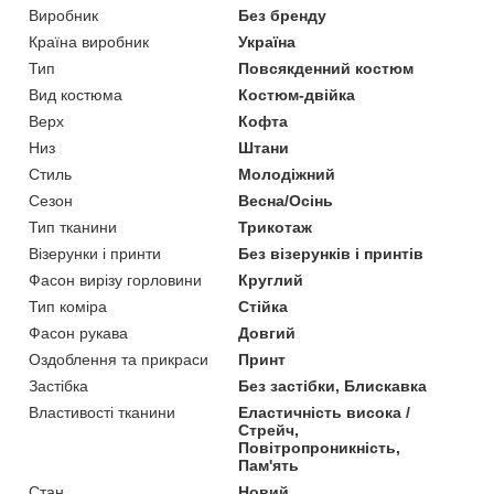
Виробник
Без бренду
Країна виробник
Україна
Тип
Повсякденний костюм
Вид костюма
Костюм-двійка
Верх
Кофта
Низ
Штани
Стиль
Молодіжний
Сезон
Весна/Осінь
Тип тканини
Трикотаж
Візерунки і принти
Без візерунків і принтів
Фасон вирізу горловини
Круглий
Тип коміра
Стійка
Фасон рукава
Довгий
Оздоблення та прикраси
Принт
Застібка
Без застібки, Блискавка
Властивості тканини
Еластичність висока /
Стрейч,
Повітропроникність,
Пам'ять
Стан
Новий