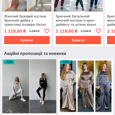
Жіночий базовий костюм
Брючний батальний
Брю
брючний двійка з
жіночий костюм із креп-
жіно
трикотажу розміри батал
дайвінгу та штани вільні
дайв
батал
штан
1 119,60
1 119,60
1 1
₴
₴
1 244 ₴
1 244 ₴
Купити
Купити
Акційні пропозиції та новинки
–10%
–10%