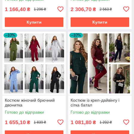
1 166,40
2 306,70
₴
₴
1 296 ₴
2 563 ₴
Купити
Купити
–10%
–10%
Костюм жіночий брючний
Костюм із креп-дайвінгу і
двонитка
сітка батал
Готово до відправки
Готово до відправки
1 655,10
1 081,80
₴
₴
1 839 ₴
1 202 ₴