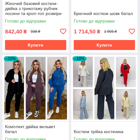
Жіночий базовий костюм-
двійка з трикотажу рубчик
лосини та кроп-топ розміри
Брючний костюм шовк батал
норма
Готово до відправки
Готово до відправки
842,40
1 714,50
₴
₴
936 ₴
1 905 ₴
Купити
Купити
–10%
–10%
Комплект двійка вельвет
батал
Костюм трійка костюмка
Готово до відправки
Готово до відправки