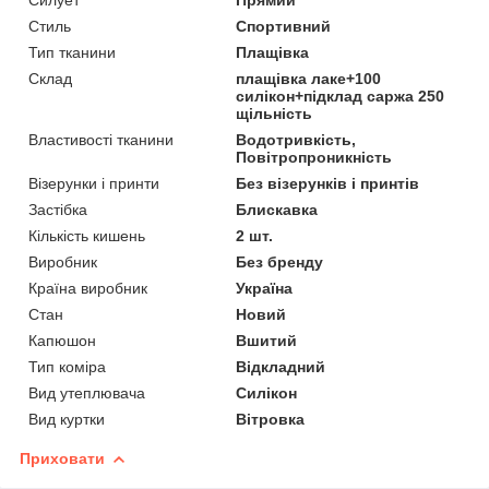
Стиль
Спортивний
Тип тканини
Плащівка
Склад
плащівка лаке+100
силікон+підклад саржа 250
щільність
Властивості тканини
Водотривкість,
Повітропроникність
Візерунки і принти
Без візерунків і принтів
Застібка
Блискавка
Кількість кишень
2 шт.
Виробник
Без бренду
Країна виробник
Україна
Стан
Новий
Капюшон
Вшитий
Тип коміра
Відкладний
Вид утеплювача
Силікон
Вид куртки
Вітровка
Приховати