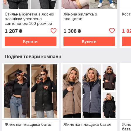
Стильна жилетка з якісної
Жіноча жилетка з
Кост
плащівки улеплена
плащовки
синтепоном 100 розміри
великі
1 287
1 308
1 8
₴
₴
Купити
Купити
Подібні товари компанії
Жилетка плащівка батал
Жилетка плащівка батал
Жіно
бата