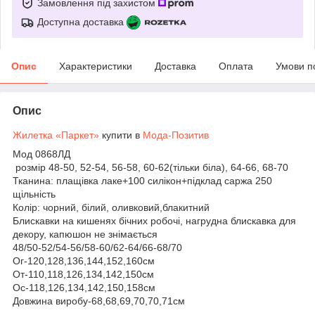
Замовлення під захистом
Доступна доставка
Опис
Характеристики
Доставка
Оплата
Умови п
Опис
Жилетка «Паркет»
купити в
Мода-Позитив
Мод 0868ЛД
розмір 48-50, 52-54, 56-58, 60-62(тільки біла), 64-66, 68-70
Тканина: плащівка лаке+100 силікон+підклад саржа 250
щільність
Колір: чорний, білий, оливковий,блакитний
Блискавки на кишенях бічних робочі, нагрудна блискавка для
декору, капюшон не знімається
48/50-52/54-56/58-60/62-64/66-68/70
Ог-120,128,136,144,152,160см
От-110,118,126,134,142,150см
Ос-118,126,134,142,150,158см
Довжина виробу-68,68,69,70,70,71см